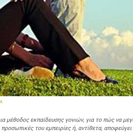
Α
οια μέθοδος εκπαίδευσης γονιών, για το πώς να με
 προσωπικές του εμπειρίες ή, αντίθετα, αποφεύγε