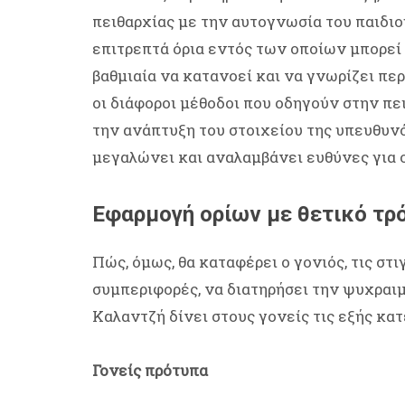
πειθαρχίας με την αυτογνωσία του παιδιού
επιτρεπτά όρια εντός των οποίων μπορεί ν
βαθμιαία να κατανοεί και να γνωρίζει περ
οι διάφοροι μέθοδοι που οδηγούν στην πε
την ανάπτυξη του στοιχείου της υπευθυνό
μεγαλώνει και αναλαμβάνει ευθύνες για 
Εφαρμογή ορίων με θετικό τρ
Πώς, όμως, θα καταφέρει ο γονιός, τις στ
συμπεριφορές, να διατηρήσει την ψυχραιμία
Καλαντζή δίνει στους γονείς τις εξής κατ
Γονείς πρότυπα