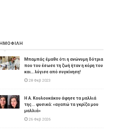
ΗΜΟΦΙΛΗ
Μπαμπάς έμαθε ότι η ανώνυμη δότρια
που του έσωσε τη ζωή ήταν η κόρη του
και… λύγισε από συγκίνηση!
28 Φεβ 2023
Η A. Κουλουκάκου άφησε τα μαλλιά
της... φυσικά: «αγαπώ τα γκρίζα μου
μαλλιά»
26 Φεβ 2026