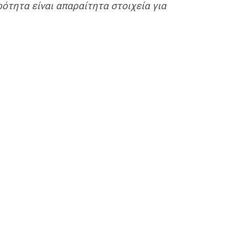
ρότητα είναι απαραίτητα στοιχεία για