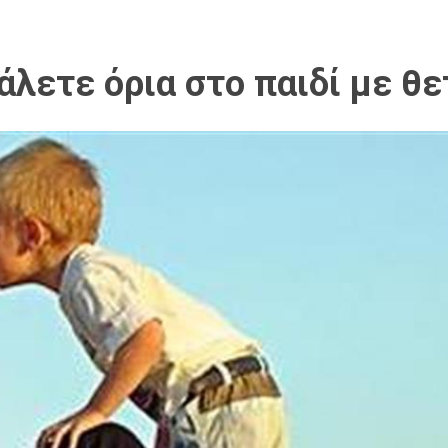
άλετε όρια στο παιδί με θ