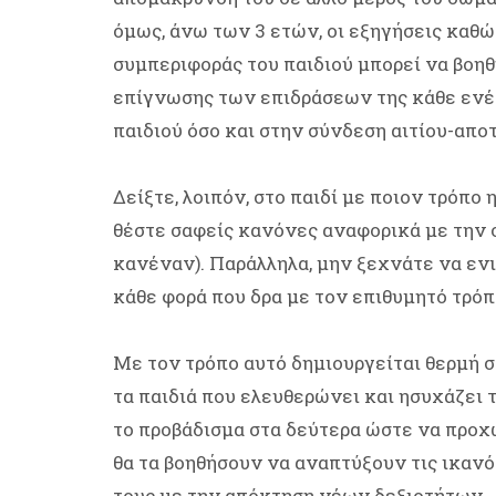
όμως, άνω των 3 ετών, οι εξηγήσεις καθώ
συμπεριφοράς του παιδιού μπορεί να βοηθ
επίγνωσης των επιδράσεων της κάθε ενέρ
παιδιού όσο και στην σύνδεση αιτίου-απο
Δείξτε, λοιπόν, στο παιδί με ποιον τρόπο
θέστε σαφείς κανόνες αναφορικά με την 
κανέναν). Παράλληλα, μην ξεχνάτε να ενι
κάθε φορά που δρα με τον επιθυμητό τρόπ
Με τον τρόπο αυτό δημιουργείται θερμή 
τα παιδιά που ελευθερώνει και ησυχάζει 
το προβάδισμα στα δεύτερα ώστε να προχ
θα τα βοηθήσουν να αναπτύξουν τις ικανό
τους με την απόκτηση νέων δεξιοτήτων.