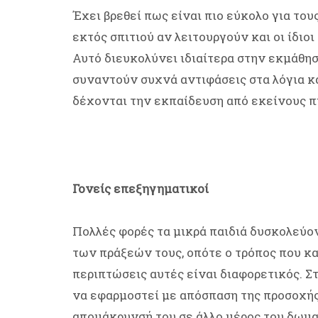
Έχει βρεθεί πως είναι πιο εύκολο για του
εκτός σπιτιού αν λειτουργούν και οι ίδιοι
Αυτό διευκολύνει ιδιαίτερα στην εκμάθησ
συναντούν συχνά αντιφάσεις στα λόγια κα
δέχονται την εκπαίδευση από εκείνους π
Γονείς επεξηγηματικοί
Πολλές φορές τα μικρά παιδιά δυσκολεύον
των πράξεών τους, οπότε ο τρόπος που καλ
περιπτώσεις αυτές είναι διαφορετικός. Σ
να εφαρμοστεί με απόσπαση της προσοχής 
απομάκρυνσή του σε άλλο μέρος του δωμα