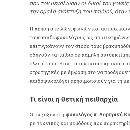
που τον μεγάλωσαν οι δικοί του γονείς
την ομαλή ανάπτυξη του παιδιού, όταν 
Η χρήση απειλών, φωνών και αυταρχικών
τους παιδοψυχολόγους ως αποτυχημένες π
επιτυγχάνουν τον στόχο τους βραχυπρόθε
οδηγούν τα παιδιά σε χαμηλή αυτοεκτίμη
άλλα άτομα. Έτσι, τα τελευταία χρόνια οι
στρατηγικές με έμφαση στο να προάγουν 
παιδοψυχολόγοι χρησιμοποιούν για τη μέθ
Τι είναι η θετική πειθαρχία
Όπως εξηγεί η
ψυχολόγος κ. Λαμπρινή Κ
με τεχνικές και μεθόδους που χαρακτηρίζ