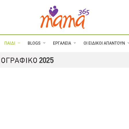
ΠΑΙΔΙ
BLOGS
ΕΡΓΑΛΕΙΑ
ΟΙ ΕΙΔΙΚΟΙ ΑΠΑΝΤΟΥΝ