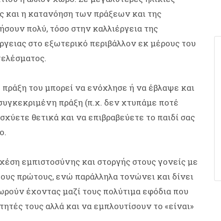
ς και η κατανόηση των πράξεων και της
ήσουν πολύ, τόσο στην καλλιέργεια της
γειας στο εξωτερικό περιβάλλον εκ μέρους του
τελέσματος.
 η πράξη του μπορεί να ενόχλησε ή να έβλαψε και
συγκεκριμένη πράξη (π.χ. δεν χτυπάμε ποτέ
σχύετε θετικά και να επιβραβεύετε το παιδί σας
ο.
σχέση εμπιστοσύνης και στοργής στους γονείς με
τους πρώτους, ενώ παράλληλα τονώνει και δίνει
ωρούν έχοντας μαζί τους πολύτιμα εφόδια που
τητές τους αλλά και να εμπλουτίσουν το «είναι»