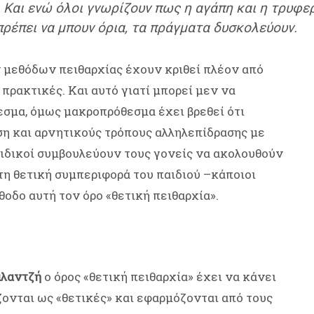
. Και ενώ όλοι γνωρίζουν πως η αγάπη και η τρυφε
πρέπει να μπουν όρια, τα πράγματα δυσκολεύουν.
 μεθόδων πειθαρχίας έχουν κριθεί πλέον από
ρακτικές. Και αυτό γιατί μπορεί μεν να
σμα, όμως μακροπρόθεσμα έχει βρεθεί ότι
ση και αρνητικούς τρόπους αλληλεπίδρασης με
 ειδικοί συμβουλεύουν τους γονείς να ακολουθούν
τη θετική συμπεριφορά του παιδιού –κάποιοι
οδο αυτή τον όρο «θετική πειθαρχία».
αλαντζή
ο όρος «θετική πειθαρχία» έχει να κάνει
ονται ως «θετικές» και εφαρμόζονται από τους