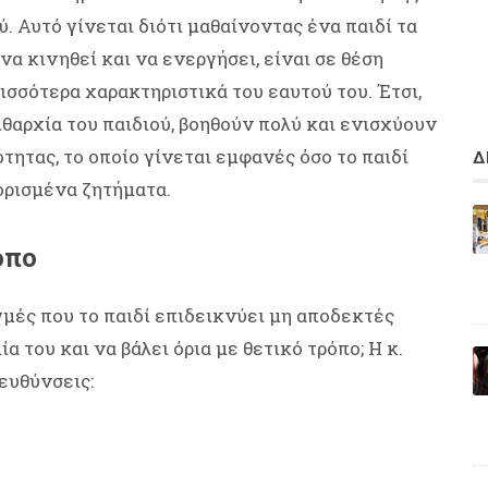
. Αυτό γίνεται διότι μαθαίνοντας ένα παιδί τα
α κινηθεί και να ενεργήσει, είναι σε θέση
ισσότερα χαρακτηριστικά του εαυτού του. Έτσι,
ιθαρχία του παιδιού, βοηθούν πολύ και ενισχύουν
τητας, το οποίο γίνεται εμφανές όσο το παιδί
Δ
ορισμένα ζητήματα.
όπο
ιγμές που το παιδί επιδεικνύει μη αποδεκτές
 του και να βάλει όρια με θετικό τρόπο; Η κ.
ευθύνσεις: