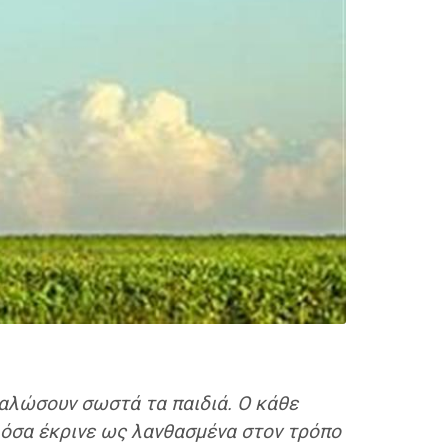
γαλώσουν σωστά τα παιδιά. Ο κάθε
ι όσα έκρινε ως λανθασμένα στον τρόπο