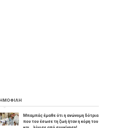
ΗΜΟΦΙΛΗ
Μπαμπάς έμαθε ότι η ανώνυμη δότρια
που του έσωσε τη ζωή ήταν η κόρη του
και… λύγισε από συγκίνηση!