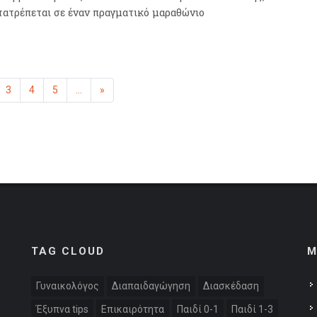
τατρέπεται σε έναν πραγματικό μαραθώνιο
η
μένη)
3
4
5
...
»
Επόμενη
TAG CLOUD
M
:
Γυναικολόγος
Διαπαιδαγώγηση
Διασκέδαση
Έξυπνα tips
Επικαιρότητα
Παιδί 0-1
Παιδί 1-3