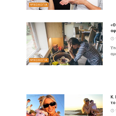
ΨΥΧΟΛΟΓΙΑ
«Θ
αφ
Υπ
αμέ
ΨΥΧΟΛΟΓΙΑ
K.
το