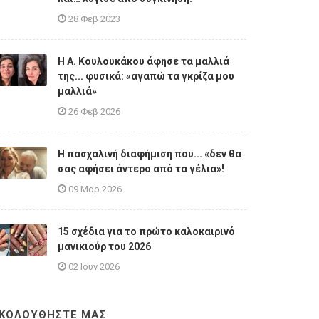
28 Φεβ 2023
Η A. Κουλουκάκου άφησε τα μαλλιά
της... φυσικά: «αγαπώ τα γκρίζα μου
μαλλιά»
26 Φεβ 2026
Η πασχαλινή διαφήμιση που... «δεν θα
σας αφήσει άντερο από τα γέλια»!
09 Μαρ 2026
15 σχέδια για το πρώτο καλοκαιρινό
μανικιούρ του 2026
02 Ιουν 2026
ΚΟΛΟΥΘΗΣΤΕ ΜΑΣ