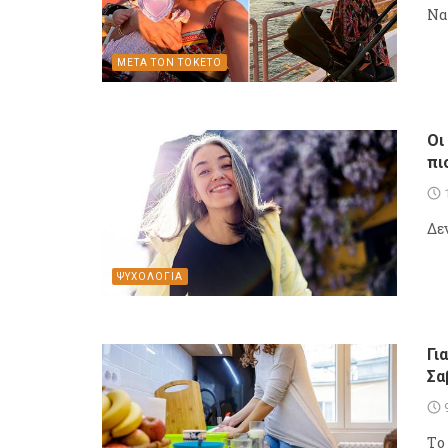
Να
ΜΕΤΑ ΤΟΝ ΤΟΚΕΤΟ
Οι
πι
Δεν
ΨΥΧΟΛΟΓΙΑ
Γι
Σα
Tο