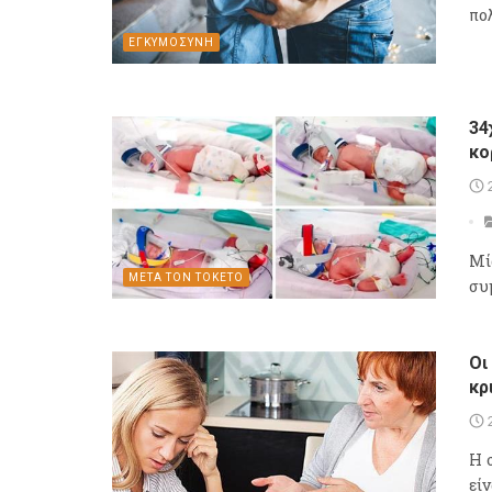
πο
ΕΓΚΥΜΟΣΥΝΗ
34
κο
Μί
ΜΕΤΑ ΤΟΝ ΤΟΚΕΤΟ
συ
Οι
κρ
Η 
εί