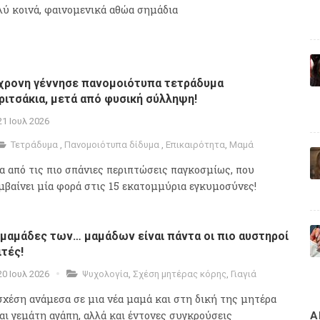
λύ κοινά, φαινομενικά αθώα σημάδια
χρονη γέννησε πανομοιότυπα τετράδυμα
ριτσάκια, μετά από φυσική σύλληψη!
21 Ιουλ 2026
Τετράδυμα
,
Πανομοιότυπα δίδυμα
,
Επικαιρότητα
,
Μαμά
α από τις πιο σπάνιες περιπτώσεις παγκοσμίως, που
μβαίνει μία φορά στις 15 εκατομμύρια εγκυμοσύνες!
 μαμάδες των… μαμάδων είναι πάντα οι πιο αυστηροί
ιτές!
20 Ιουλ 2026
Ψυχολογία
,
Σχέση μητέρας κόρης
,
Γιαγιά
σχέση ανάμεσα σε μια νέα μαμά και στη δική της μητέρα
ναι γεμάτη αγάπη, αλλά και έντονες συγκρούσεις
Α