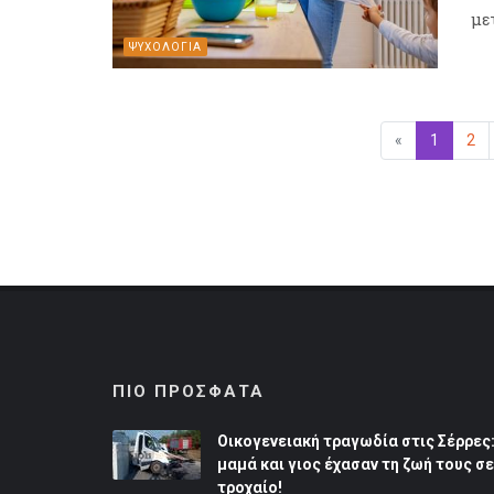
με
ΨΥΧΟΛΟΓΙΑ
«
Προηγούμεν
1
(επιλεγ
2
ΠΙΟ ΠΡΟΣΦΑΤΑ
Οικογενειακή τραγωδία στις Σέρρες
μαμά και γιος έχασαν τη ζωή τους σε
τροχαίο!