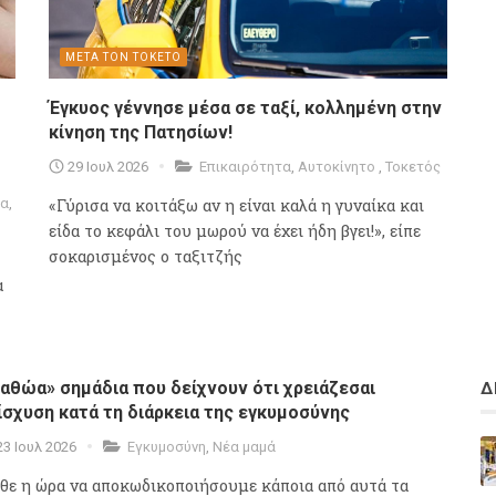
ΜΕΤΑ ΤΟΝ ΤΟΚΕΤΟ
Έγκυος γέννησε μέσα σε ταξί, κολλημένη στην
κίνηση της Πατησίων!
29 Ιουλ 2026
Επικαιρότητα
,
Αυτοκίνητο
,
Τοκετός
ια
,
«Γύρισα να κοιτάξω αν η είναι καλά η γυναίκα και
είδα το κεφάλι του μωρού να έχει ήδη βγει!», είπε
σοκαρισμένος ο ταξιτζής
α
«αθώα» σημάδια που δείχνουν ότι χρειάζεσαι
Δ
ίσχυση κατά τη διάρκεια της εγκυμοσύνης
23 Ιουλ 2026
Εγκυμοσύνη
,
Νέα μαμά
θε η ώρα να αποκωδικοποιήσουμε κάποια από αυτά τα