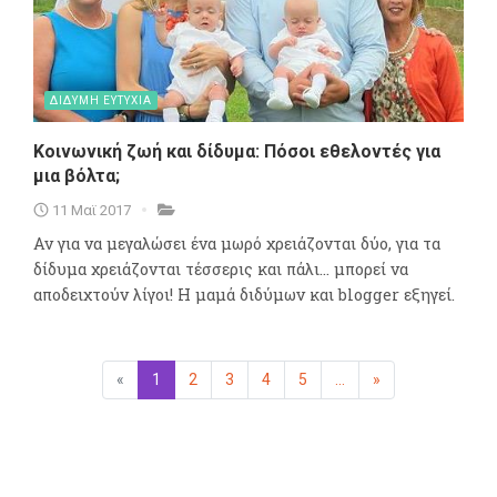
ΔΙΔΥΜΗ ΕΥΤΥΧΙΑ
Κοινωνική ζωή και δίδυμα: Πόσοι εθελοντές για
μια βόλτα;
11 Μαϊ 2017
Αν για να μεγαλώσει ένα μωρό χρειάζονται δύο, για τα
δίδυμα χρειάζονται τέσσερις και πάλι… μπορεί να
αποδειχτούν λίγοι! Η μαμά διδύμων και blogger εξηγεί.
«
Προηγούμενη
1
(επιλεγμένη)
2
3
4
5
...
»
Επόμενη