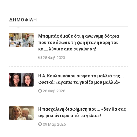
ΔΗΜΟΦΙΛΗ
Μπαμπάς έμαθε ότι η ανώνυμη δότρια
που του έσωσε τη ζωή ήταν η κόρη του
και… λύγισε από συγκίνηση!
28 Φεβ 2023
Η A. Κουλουκάκου άφησε τα μαλλιά της...
φυσικά: «αγαπώ τα γκρίζα μου μαλλιά»
26 Φεβ 2026
Η πασχαλινή διαφήμιση που... «δεν θα σας
αφήσει άντερο από τα γέλια»!
09 Μαρ 2026