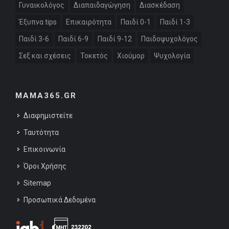
Γυναικολόγος
Διαπαιδαγώγηση
Διασκέδαση
Έξυπνα tips
Επικαιρότητα
Παιδί 0-1
Παιδί 1-3
Παιδί 3-6
Παιδί 6-9
Παιδί 9-12
Παιδοψυχολόγος
Σεξ και σχέσεις
Τοκετός
Χιούμορ
Ψυχολογία
MAMA365.GR
Διαφημιστείτε
Ταυτότητα
Επικοινωνία
Όροι Χρήσης
Sitemap
Προσωπικά Δεδομένα