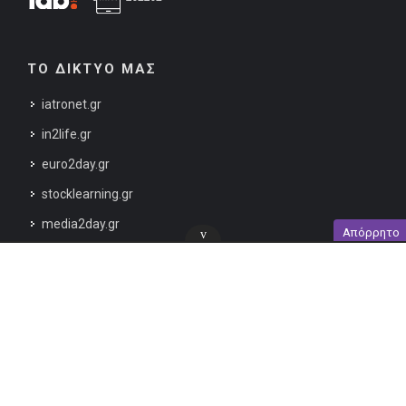
ΤΟ ΔΙΚΤΥΟ ΜΑΣ
iatronet.gr
in2life.gr
euro2day.gr
stocklearning.gr
media2day.gr
Απόρρητο
v
Copyrights © 2012-2019 All Rights Reserved Mama365 Ε.Π.Ε.