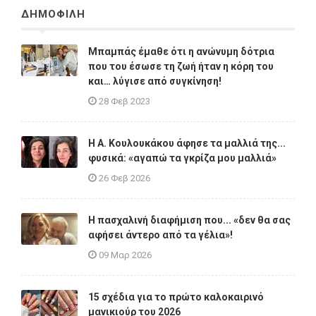
ΔΗΜΟΦΙΛΗ
Μπαμπάς έμαθε ότι η ανώνυμη δότρια
που του έσωσε τη ζωή ήταν η κόρη του
και… λύγισε από συγκίνηση!
28 Φεβ 2023
Η A. Κουλουκάκου άφησε τα μαλλιά της...
φυσικά: «αγαπώ τα γκρίζα μου μαλλιά»
26 Φεβ 2026
Η πασχαλινή διαφήμιση που... «δεν θα σας
αφήσει άντερο από τα γέλια»!
09 Μαρ 2026
15 σχέδια για το πρώτο καλοκαιρινό
μανικιούρ του 2026