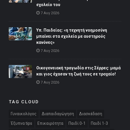
σχολείο του
7 Αυγ 2026
Υπ. Παιδείας: «η τεχνητή νοημοσύνη
μπαίνει στα σχολεία με αυστηρούς
κανόνες»
7 Αυγ 2026
Οικογενειακή τραγωδία στις Σέρρες: μαμά
και γιος έχασαν τη ζωή τους σε τροχαίο!
7 Αυγ 2026
TAG CLOUD
Γυναικολόγος
Διαπαιδαγώγηση
Διασκέδαση
Έξυπνα tips
Επικαιρότητα
Παιδί 0-1
Παιδί 1-3