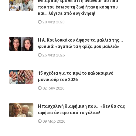
Μπαμπάς έμαθε ότι η ανώνυμη δότρια
που του έσωσε τη ζωή ήταν η κόρη του
και… λύγισε από συγκίνηση!
28 Φεβ 2023
Η A. Κουλουκάκου άφησε τα μαλλιά της...
φυσικά: «αγαπώ τα γκρίζα μου μαλλιά»
26 Φεβ 2026
15 σχέδια για το πρώτο καλοκαιρινό
μανικιούρ του 2026
02 Ιουν 2026
Η πασχαλινή διαφήμιση που... «δεν θα σας
αφήσει άντερο από τα γέλια»!
09 Μαρ 2026