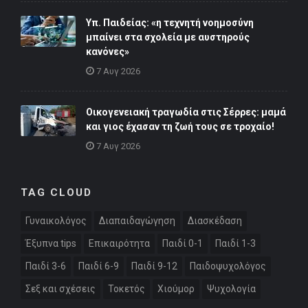
Υπ. Παιδείας: «η τεχνητή νοημοσύνη
μπαίνει στα σχολεία με αυστηρούς
κανόνες»
7 Αυγ 2026
Οικογενειακή τραγωδία στις Σέρρες: μαμά
και γιος έχασαν τη ζωή τους σε τροχαίο!
7 Αυγ 2026
TAG CLOUD
Γυναικολόγος
Διαπαιδαγώγηση
Διασκέδαση
Έξυπνα tips
Επικαιρότητα
Παιδί 0-1
Παιδί 1-3
Παιδί 3-6
Παιδί 6-9
Παιδί 9-12
Παιδοψυχολόγος
Σεξ και σχέσεις
Τοκετός
Χιούμορ
Ψυχολογία