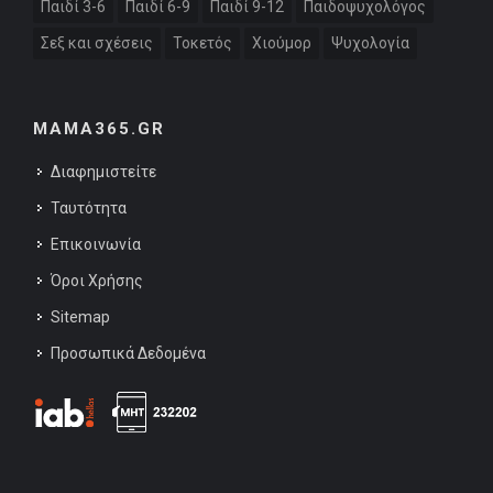
Παιδί 3-6
Παιδί 6-9
Παιδί 9-12
Παιδοψυχολόγος
Σεξ και σχέσεις
Τοκετός
Χιούμορ
Ψυχολογία
MAMA365.GR
Διαφημιστείτε
Ταυτότητα
Επικοινωνία
Όροι Χρήσης
Sitemap
Προσωπικά Δεδομένα