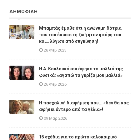
ΔΗΜΟΦΙΛΗ
Μπαμπάς έμαθε ότι η ανώνυμη δότρια
που του έσωσε τη ζωή ήταν η κόρη του
και… λύγισε από συγκίνηση!
28 Φεβ 2023
Η A. Κουλουκάκου άφησε τα μαλλιά της...
φυσικά: «αγαπώ τα γκρίζα μου μαλλιά»
26 Φεβ 2026
Η πασχαλινή διαφήμιση που... «δεν θα σας
αφήσει άντερο από τα γέλια»!
09 Μαρ 2026
15 σχέδια για το πρώτο καλοκαιρινό