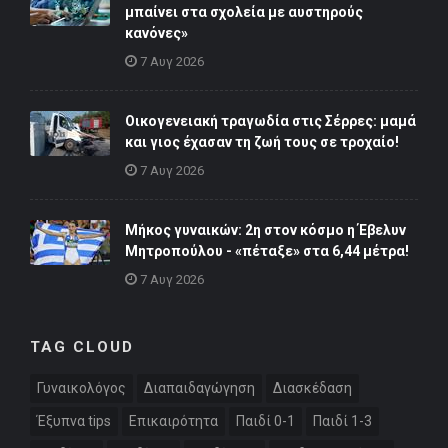
μπαίνει στα σχολεία με αυστηρούς
κανόνες»
7 Αυγ 2026
Οικογενειακή τραγωδία στις Σέρρες: μαμά
και γιος έχασαν τη ζωή τους σε τροχαίο!
7 Αυγ 2026
Μήκος γυναικών: 2η στον κόσμο η Έβελυν
Μητροπούλου - «πέταξε» στα 6,44 μέτρα!
7 Αυγ 2026
TAG CLOUD
Γυναικολόγος
Διαπαιδαγώγηση
Διασκέδαση
Έξυπνα tips
Επικαιρότητα
Παιδί 0-1
Παιδί 1-3