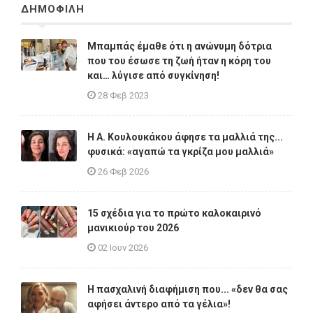
ΔΗΜΟΦΙΛΗ
Μπαμπάς έμαθε ότι η ανώνυμη δότρια
που του έσωσε τη ζωή ήταν η κόρη του
και… λύγισε από συγκίνηση!
28 Φεβ 2023
Η A. Κουλουκάκου άφησε τα μαλλιά της...
φυσικά: «αγαπώ τα γκρίζα μου μαλλιά»
26 Φεβ 2026
15 σχέδια για το πρώτο καλοκαιρινό
μανικιούρ του 2026
02 Ιουν 2026
Η πασχαλινή διαφήμιση που... «δεν θα σας
αφήσει άντερο από τα γέλια»!