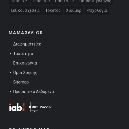
Παιδί 3-6
Παιδί 6-9
Παιδί 9-12
Παιδοψυχολόγος
Σεξ και σχέσεις
Τοκετός
Χιούμορ
Ψυχολογία
MAMA365.GR
Διαφημιστείτε
Ταυτότητα
Επικοινωνία
Όροι Χρήσης
Sitemap
Προσωπικά Δεδομένα