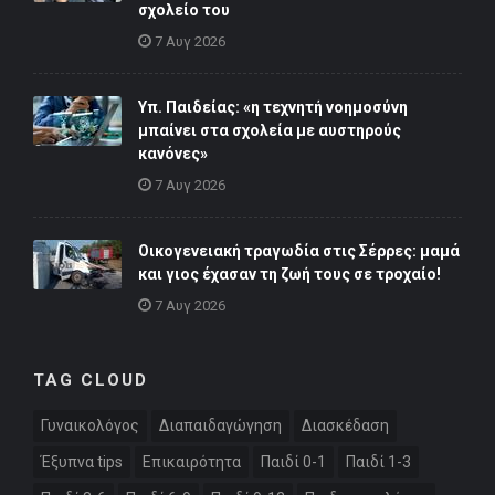
σχολείο του
7 Αυγ 2026
Υπ. Παιδείας: «η τεχνητή νοημοσύνη
μπαίνει στα σχολεία με αυστηρούς
κανόνες»
7 Αυγ 2026
Οικογενειακή τραγωδία στις Σέρρες: μαμά
και γιος έχασαν τη ζωή τους σε τροχαίο!
7 Αυγ 2026
TAG CLOUD
Γυναικολόγος
Διαπαιδαγώγηση
Διασκέδαση
Έξυπνα tips
Επικαιρότητα
Παιδί 0-1
Παιδί 1-3