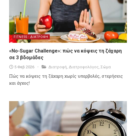
FITNESS - ΔΙΑΤΡΟΦΗ
«No-Sugar Challenge»: πώς να κόψεις τη ζάχαρη
σε 3 βδομάδες
5 Φεβ 2026
Διατροφή
,
Διατροφολόγος
,
Σώμα
Πώς να κόψεις τη ζάχαρη χωρίς υπερβολές, στερήσεις
και άγχος!