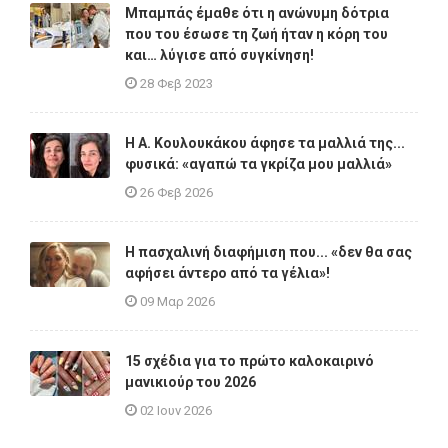
Μπαμπάς έμαθε ότι η ανώνυμη δότρια
που του έσωσε τη ζωή ήταν η κόρη του
και… λύγισε από συγκίνηση!
28 Φεβ 2023
Η A. Κουλουκάκου άφησε τα μαλλιά της...
φυσικά: «αγαπώ τα γκρίζα μου μαλλιά»
26 Φεβ 2026
Η πασχαλινή διαφήμιση που... «δεν θα σας
αφήσει άντερο από τα γέλια»!
09 Μαρ 2026
15 σχέδια για το πρώτο καλοκαιρινό
μανικιούρ του 2026
02 Ιουν 2026