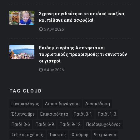
3χρονη παγιδεύτηκε σε παιδική κουζίνα
και πέθανε από ασφυξία!
6 Αυγ 2026
Επιδημία γρίπης Α σε νησιά και
τουριστικούς προορισμούς: τι συνιστούν
οι γιατροί
6 Αυγ 2026
TAG CLOUD
Γυναικολόγος
Διαπαιδαγώγηση
Διασκέδαση
Έξυπνα tips
Επικαιρότητα
Παιδί 0-1
Παιδί 1-3
Παιδί 3-6
Παιδί 6-9
Παιδί 9-12
Παιδοψυχολόγος
Σεξ και σχέσεις
Τοκετός
Χιούμορ
Ψυχολογία