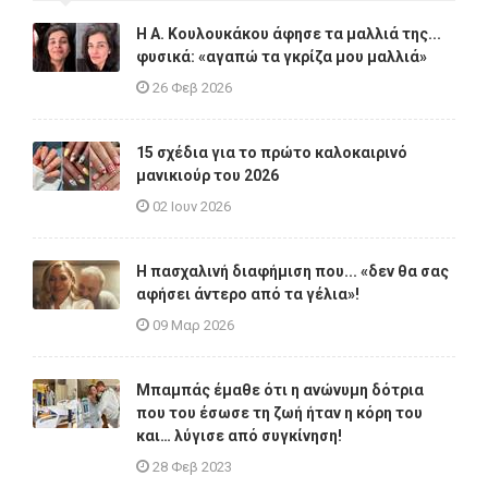
Η A. Κουλουκάκου άφησε τα μαλλιά της...
φυσικά: «αγαπώ τα γκρίζα μου μαλλιά»
26 Φεβ 2026
15 σχέδια για το πρώτο καλοκαιρινό
μανικιούρ του 2026
02 Ιουν 2026
Η πασχαλινή διαφήμιση που... «δεν θα σας
αφήσει άντερο από τα γέλια»!
09 Μαρ 2026
Μπαμπάς έμαθε ότι η ανώνυμη δότρια
που του έσωσε τη ζωή ήταν η κόρη του
και… λύγισε από συγκίνηση!
28 Φεβ 2023