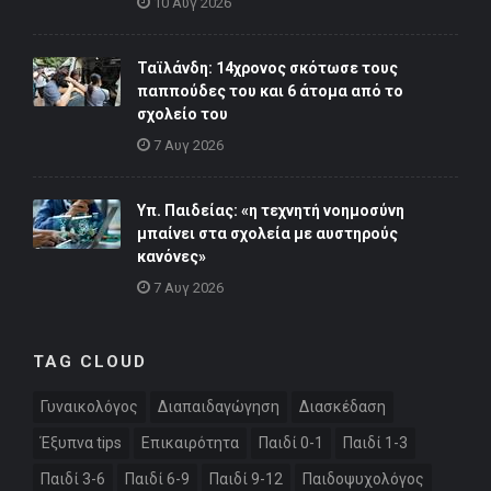
10 Αυγ 2026
Ταϊλάνδη: 14χρονος σκότωσε τους
παππούδες του και 6 άτομα από το
σχολείο του
7 Αυγ 2026
Υπ. Παιδείας: «η τεχνητή νοημοσύνη
μπαίνει στα σχολεία με αυστηρούς
κανόνες»
7 Αυγ 2026
TAG CLOUD
Γυναικολόγος
Διαπαιδαγώγηση
Διασκέδαση
Έξυπνα tips
Επικαιρότητα
Παιδί 0-1
Παιδί 1-3
Παιδί 3-6
Παιδί 6-9
Παιδί 9-12
Παιδοψυχολόγος