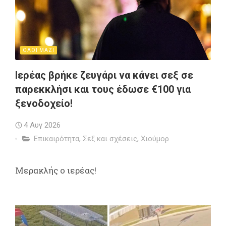
ΟΛΟΙ ΜΑΖΙ
Ιερέας βρήκε ζευγάρι να κάνει σεξ σε
παρεκκλήσι και τους έδωσε €100 για
ξενοδοχείο!
4 Αυγ 2026
Επικαιρότητα
,
Σεξ και σχέσεις
,
Χιούμορ
Μερακλής ο ιερέας!