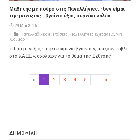
Μαθητής με πούρο στις Πανελλήνιες: «δεν είμαι
της μοναξιάς - βγαίνω έξω, περνάω καλά»
29 Μαϊ 2026
Πανελλαδικές εξετάσεις
,
Πανελλήνιες εξετάσεις
,
Viral
,
Χιούμορ
«Ποια μοναξιά; Οι ηλικιωμένοι βγαίνουν, παίζουν τάβλι
στα ΚΑΠΗ», σχολίασε για το θέμα της Έκθεσης
«
Προηγούμενη
1
(επιλεγμένη)
2
3
4
5
...
»
Επόμενη
ΔΗΜΟΦΙΛΗ