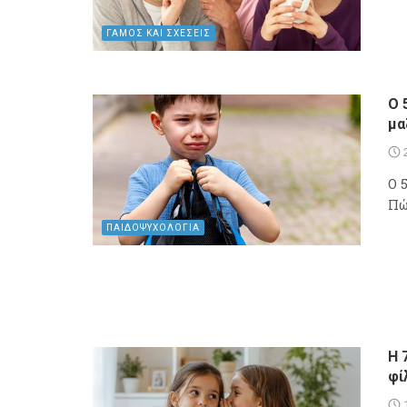
ΓΑΜΟΣ ΚΑΙ ΣΧΕΣΕΙΣ
Ο 
μα
Ο 
Πώ
ΠΑΙΔΟΨΥΧΟΛΟΓΙΑ
Η 
φί