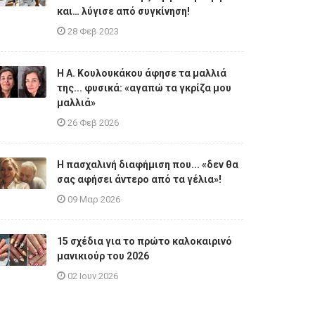
και… λύγισε από συγκίνηση!
28 Φεβ 2023
Η A. Κουλουκάκου άφησε τα μαλλιά
της... φυσικά: «αγαπώ τα γκρίζα μου
μαλλιά»
26 Φεβ 2026
Η πασχαλινή διαφήμιση που... «δεν θα
σας αφήσει άντερο από τα γέλια»!
09 Μαρ 2026
15 σχέδια για το πρώτο καλοκαιρινό
μανικιούρ του 2026
02 Ιουν 2026