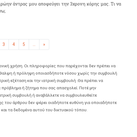
πρώην άντρας μου αποφεύγει την 3χρονη κόρης μας. Τι να
νω;
η
μένη)
3
4
5
...
»
Επόμενη
νική χρήση. Οι πληροφορίες που παρέχονται δεν πρέπει να
ερίθαλψη ή πρόληψη οποιασδήποτε νόσου χωρίς την συμβουλή
τρική εξέταση και την ιατρική συμβουλή .Θα πρέπει να
ε πρόβλημα ή ζήτημα που σας απασχολεί. Ποτέ μην
ατρική συμβουλή ή αναβάλλετε να συμβουλευθείτε
ης του άρθρου δεν φέρει οιαδήποτε ευθύνη για οποιαδήποτε
 και τα δεδομένα αυτού του δικτυακού τόπου.