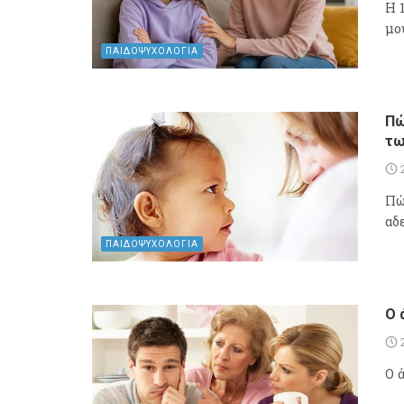
Η 
μου
ΠΑΙΔΟΨΥΧΟΛΟΓΙΑ
Πώ
τω
Πώ
αδ
ΠΑΙΔΟΨΥΧΟΛΟΓΙΑ
Ο 
Ο 