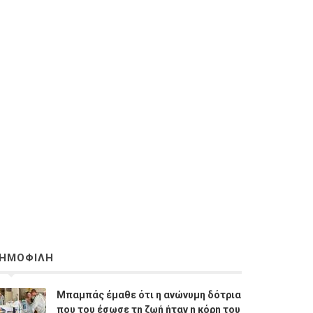
ΗΜΟΦΙΛΗ
Μπαμπάς έμαθε ότι η ανώνυμη δότρια
που του έσωσε τη ζωή ήταν η κόρη του