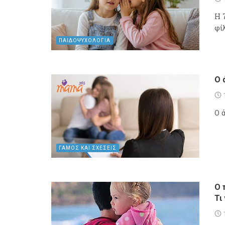
Η 
φί
ΠΑΙΔΟΨΥΧΟΛΟΓΙΑ
Ο 
Ο 
ΓΑΜΟΣ ΚΑΙ ΣΧΕΣΕΙΣ
Ο 
Τι