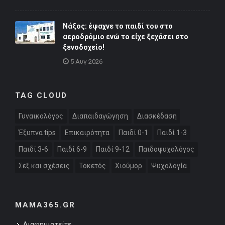
Νάξος: έψαχνε το παιδί του στο
αεροδρόμιο ενώ το είχε ξεχάσει στο
ξενοδοχείο!
5 Αυγ 2026
TAG CLOUD
Γυναικολόγος
Διαπαιδαγώγηση
Διασκέδαση
Έξυπνα tips
Επικαιρότητα
Παιδί 0-1
Παιδί 1-3
Παιδί 3-6
Παιδί 6-9
Παιδί 9-12
Παιδοψυχολόγος
Σεξ και σχέσεις
Τοκετός
Χιούμορ
Ψυχολογία
MAMA365.GR
Διαφημιστείτε