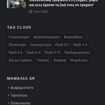
και γιος έχασαν τη ζωή τους σε τροχαίο!
7 Αυγ 2026
TAG CLOUD
Γυναικολόγος
Διαπαιδαγώγηση
Διασκέδαση
Έξυπνα tips
Επικαιρότητα
Παιδί 0-1
Παιδί 1-3
Παιδί 3-6
Παιδί 6-9
Παιδί 9-12
Παιδοψυχολόγος
Σεξ και σχέσεις
Τοκετός
Χιούμορ
Ψυχολογία
MAMA365.GR
Διαφημιστείτε
Ταυτότητα
Επικοινωνία