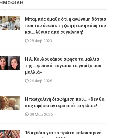
ΗΜΟΦΙΛΗ
Μπαμπάς έμαθε ότι η ανώνυμη δότρια
που του έσωσε τη ζωή ήταν η κόρη του
και… λύγισε από συγκίνηση!
28 Φεβ 2023
Η A. Κουλουκάκου άφησε τα μαλλιά
της... φυσικά: «αγαπώ τα γκρίζα μου
μαλλιά»
26 Φεβ 2026
Η πασχαλινή διαφήμιση που... «δεν θα
σας αφήσει άντερο από τα γέλια»!
09 Μαρ 2026
15 σχέδια για το πρώτο καλοκαιρινό