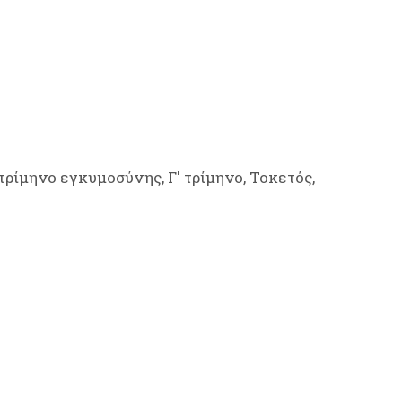
τρίμηνο εγκυμοσύνης, Γ' τρίμηνο, Τοκετός,