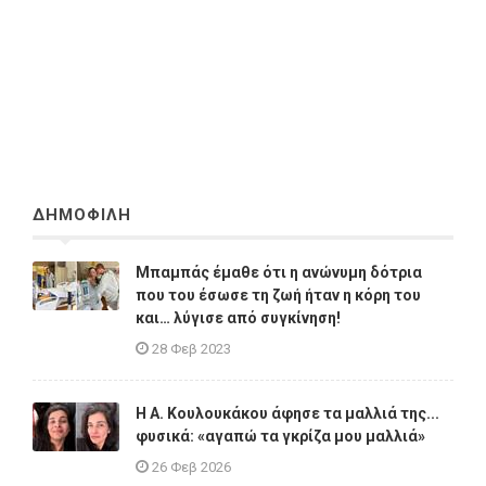
ΔΗΜΟΦΙΛΗ
Μπαμπάς έμαθε ότι η ανώνυμη δότρια
που του έσωσε τη ζωή ήταν η κόρη του
και… λύγισε από συγκίνηση!
28 Φεβ 2023
Η A. Κουλουκάκου άφησε τα μαλλιά της...
φυσικά: «αγαπώ τα γκρίζα μου μαλλιά»
26 Φεβ 2026