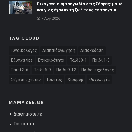
Οικογενειακή τραγωδία στις Σέρρες: μαμά
και γιος έχασαν τη ζωή τους σε τροχαίο!
7 Αυγ 2026
TAG CLOUD
Γυναικολόγος
Διαπαιδαγώγηση
Διασκέδαση
Έξυπνα tips
Επικαιρότητα
Παιδί 0-1
Παιδί 1-3
Παιδί 3-6
Παιδί 6-9
Παιδί 9-12
Παιδοψυχολόγος
Σεξ και σχέσεις
Τοκετός
Χιούμορ
Ψυχολογία
MAMA365.GR
Διαφημιστείτε
Ταυτότητα