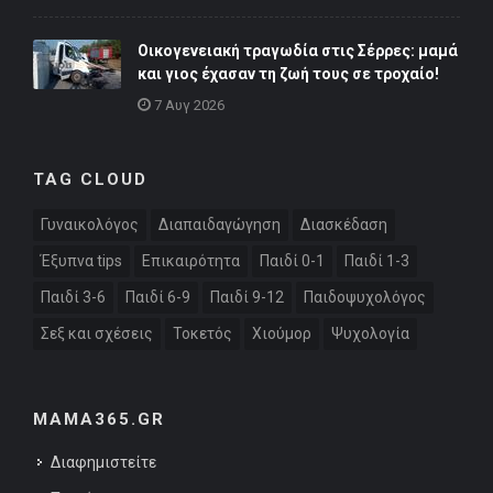
Οικογενειακή τραγωδία στις Σέρρες: μαμά
και γιος έχασαν τη ζωή τους σε τροχαίο!
7 Αυγ 2026
TAG CLOUD
Γυναικολόγος
Διαπαιδαγώγηση
Διασκέδαση
Έξυπνα tips
Επικαιρότητα
Παιδί 0-1
Παιδί 1-3
Παιδί 3-6
Παιδί 6-9
Παιδί 9-12
Παιδοψυχολόγος
Σεξ και σχέσεις
Τοκετός
Χιούμορ
Ψυχολογία
MAMA365.GR
Διαφημιστείτε