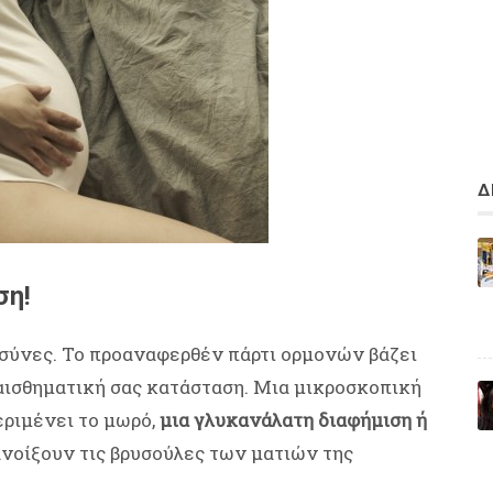
Δ
ση!
οσύνες. Το προαναφερθέν πάρτι ορμονών βάζει
υναισθηματική σας κατάσταση. Μια μικροσκοπική
εριμένει το μωρό,
μια γλυκανάλατη διαφήμιση ή
ανοίξουν τις βρυσούλες των ματιών της