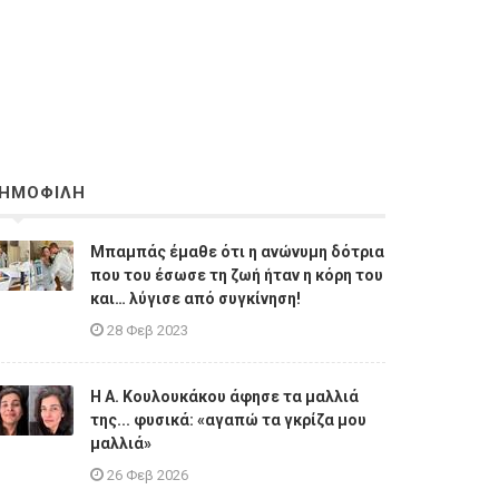
ΗΜΟΦΙΛΗ
Μπαμπάς έμαθε ότι η ανώνυμη δότρια
που του έσωσε τη ζωή ήταν η κόρη του
και… λύγισε από συγκίνηση!
28 Φεβ 2023
Η A. Κουλουκάκου άφησε τα μαλλιά
της... φυσικά: «αγαπώ τα γκρίζα μου
μαλλιά»
26 Φεβ 2026