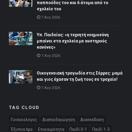
παππούδες του και 6 άτομα από το
σχολείο του
7 Αυγ 2026
Υπ. Παιδείας: «η τεχνητή νοημοσύνη
μπαίνει στα σχολεία με αυστηρούς
κανόνες»
7 Αυγ 2026
Οικογενειακή τραγωδία στις Σέρρες: μαμά
και γιος έχασαν τη ζωή τους σε τροχαίο!
7 Αυγ 2026
TAG CLOUD
Γυναικολόγος
Διαπαιδαγώγηση
Διασκέδαση
Έξυπνα tips
Επικαιρότητα
Παιδί 0-1
Παιδί 1-3