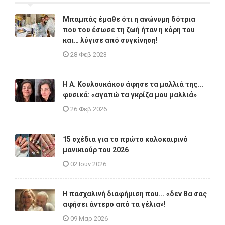
Μπαμπάς έμαθε ότι η ανώνυμη δότρια
που του έσωσε τη ζωή ήταν η κόρη του
και… λύγισε από συγκίνηση!
28 Φεβ 2023
Η A. Κουλουκάκου άφησε τα μαλλιά της...
φυσικά: «αγαπώ τα γκρίζα μου μαλλιά»
26 Φεβ 2026
15 σχέδια για το πρώτο καλοκαιρινό
μανικιούρ του 2026
02 Ιουν 2026
Η πασχαλινή διαφήμιση που... «δεν θα σας
αφήσει άντερο από τα γέλια»!
09 Μαρ 2026