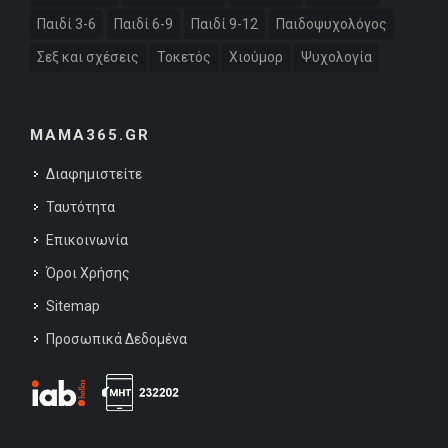
Παιδί 3-6
Παιδί 6-9
Παιδί 9-12
Παιδοψυχολόγος
Σεξ και σχέσεις
Τοκετός
Χιούμορ
Ψυχολογία
MAMA365.GR
Διαφημιστείτε
Ταυτότητα
Επικοινωνία
Όροι Χρήσης
Sitemap
Προσωπικά Δεδομένα