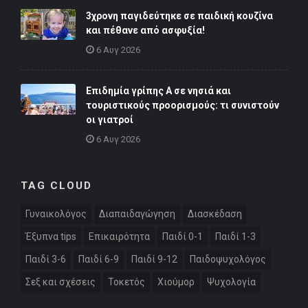
3χρονη παγιδεύτηκε σε παιδική κουζίνα
και πέθανε από ασφυξία!
6 Αυγ 2026
Επιδημία γρίπης Α σε νησιά και
τουριστικούς προορισμούς: τι συνιστούν
οι γιατροί
6 Αυγ 2026
TAG CLOUD
Γυναικολόγος
Διαπαιδαγώγηση
Διασκέδαση
Έξυπνα tips
Επικαιρότητα
Παιδί 0-1
Παιδί 1-3
Παιδί 3-6
Παιδί 6-9
Παιδί 9-12
Παιδοψυχολόγος
Σεξ και σχέσεις
Τοκετός
Χιούμορ
Ψυχολογία