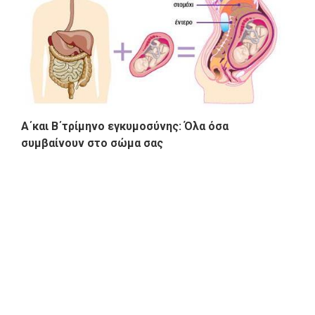
Α΄και Β΄τρίμηνο εγκυμοσύνης: Όλα όσα
συμβαίνουν στο σώμα σας