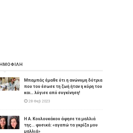
ΗΜΟΦΙΛΗ
Μπαμπάς έμαθε ότι η ανώνυμη δότρια
που του έσωσε τη ζωή ήταν η κόρη του
και… λύγισε από συγκίνηση!
28 Φεβ 2023
Η A. Κουλουκάκου άφησε τα μαλλιά
της... φυσικά: «αγαπώ τα γκρίζα μου
μαλλιά»