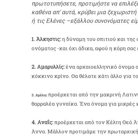
πρωτοτυπήσετε, προτιμήστε να επιλέξετ
καθένα απ' αυτά, κρύβει μια ξεχωριστή
ή τις Ελένες –εξάλλου συνονόματες εί
1. Άλκηστις:
η δύναμη του σπιτιού και της 
ονόματος -και όχι άδικα, αφού η κόρη σας 
2. Αμαρυλλίς:
ένα αρχαιοελληνικό όνομα α
κόκκινο κρίνο. Θα θέλατε κάτι άλλο για το
προέρχεται από την μακρινή Λατινι
3. Αμέλια:
θαρραλέα γυναίκα. Ένα όνομα για μικρές κ
4. Αναΐς:
προέρχεται από τον Κέλτη Θεό Ά
Άννα. Μάλλον προτιμάμε την πρωταρχική τ