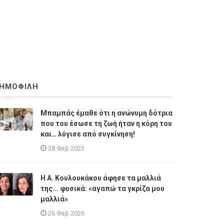
ΗΜΟΦΙΛΗ
Μπαμπάς έμαθε ότι η ανώνυμη δότρια
που του έσωσε τη ζωή ήταν η κόρη του
και… λύγισε από συγκίνηση!
28 Φεβ 2023
Η A. Κουλουκάκου άφησε τα μαλλιά
της... φυσικά: «αγαπώ τα γκρίζα μου
μαλλιά»
26 Φεβ 2026