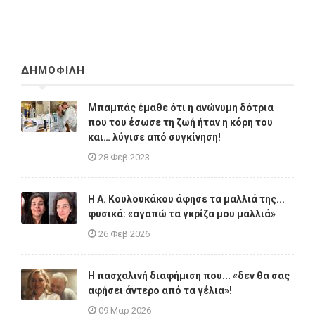
ΔΗΜΟΦΙΛΗ
Μπαμπάς έμαθε ότι η ανώνυμη δότρια
που του έσωσε τη ζωή ήταν η κόρη του
και… λύγισε από συγκίνηση!
28 Φεβ 2023
Η A. Κουλουκάκου άφησε τα μαλλιά της...
φυσικά: «αγαπώ τα γκρίζα μου μαλλιά»
26 Φεβ 2026
Η πασχαλινή διαφήμιση που... «δεν θα σας
αφήσει άντερο από τα γέλια»!
09 Μαρ 2026