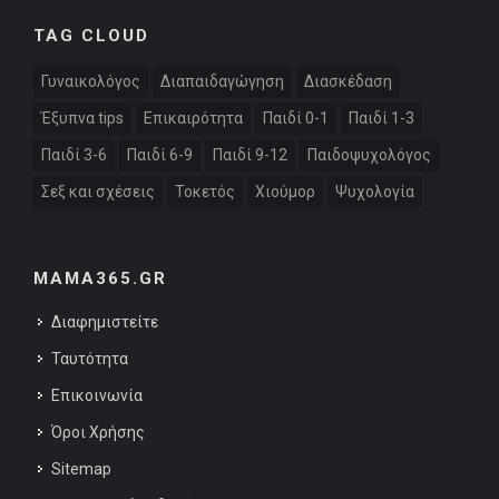
TAG CLOUD
Γυναικολόγος
Διαπαιδαγώγηση
Διασκέδαση
Έξυπνα tips
Επικαιρότητα
Παιδί 0-1
Παιδί 1-3
Παιδί 3-6
Παιδί 6-9
Παιδί 9-12
Παιδοψυχολόγος
Σεξ και σχέσεις
Τοκετός
Χιούμορ
Ψυχολογία
MAMA365.GR
Διαφημιστείτε
Ταυτότητα
Επικοινωνία
Όροι Χρήσης
Sitemap