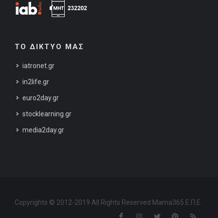
ΤΟ ΔΙΚΤΥΟ ΜΑΣ
iatronet.gr
in2life.gr
euro2day.gr
stocklearning.gr
media2day.gr
Copyrights © 2012-2019 All Rights Reserved Mama365 Ε.Π.Ε.