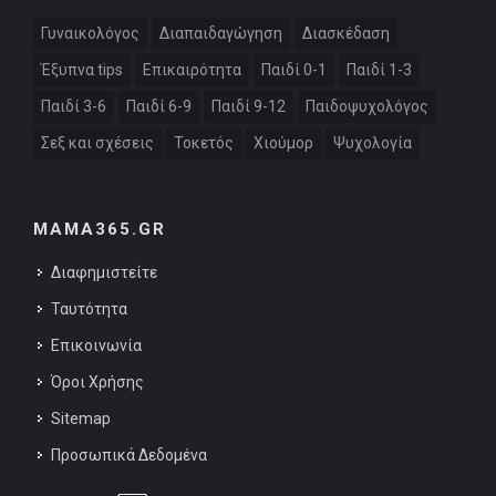
Γυναικολόγος
Διαπαιδαγώγηση
Διασκέδαση
Έξυπνα tips
Επικαιρότητα
Παιδί 0-1
Παιδί 1-3
Παιδί 3-6
Παιδί 6-9
Παιδί 9-12
Παιδοψυχολόγος
Σεξ και σχέσεις
Τοκετός
Χιούμορ
Ψυχολογία
MAMA365.GR
Διαφημιστείτε
Ταυτότητα
Επικοινωνία
Όροι Χρήσης
Sitemap
Προσωπικά Δεδομένα