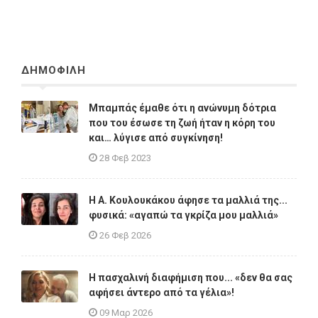
ΔΗΜΟΦΙΛΗ
Μπαμπάς έμαθε ότι η ανώνυμη δότρια
που του έσωσε τη ζωή ήταν η κόρη του
και… λύγισε από συγκίνηση!
28 Φεβ 2023
Η A. Κουλουκάκου άφησε τα μαλλιά της...
φυσικά: «αγαπώ τα γκρίζα μου μαλλιά»
26 Φεβ 2026
Η πασχαλινή διαφήμιση που... «δεν θα σας
αφήσει άντερο από τα γέλια»!
09 Μαρ 2026