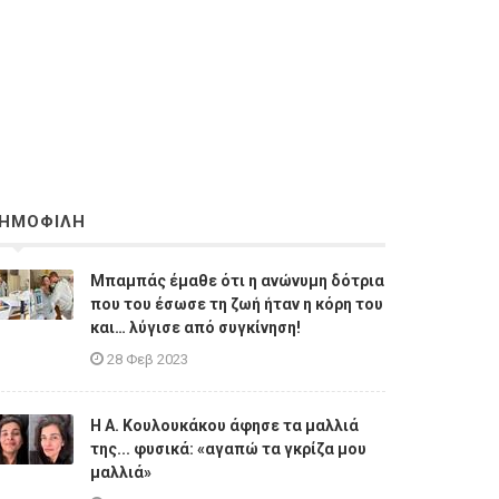
ΗΜΟΦΙΛΗ
Μπαμπάς έμαθε ότι η ανώνυμη δότρια
που του έσωσε τη ζωή ήταν η κόρη του
και… λύγισε από συγκίνηση!
28 Φεβ 2023
Η A. Κουλουκάκου άφησε τα μαλλιά
της... φυσικά: «αγαπώ τα γκρίζα μου
μαλλιά»