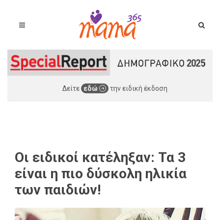
Δείτε
εδώ
την ειδική έκδοση
Οι ειδικοί κατέληξαν: Τα 3
είναι η πιο δύσκολη ηλικία
των παιδιών!