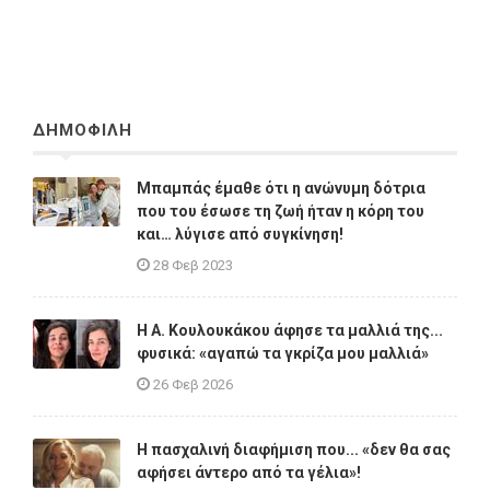
ΔΗΜΟΦΙΛΗ
Μπαμπάς έμαθε ότι η ανώνυμη δότρια
που του έσωσε τη ζωή ήταν η κόρη του
και… λύγισε από συγκίνηση!
28 Φεβ 2023
Η A. Κουλουκάκου άφησε τα μαλλιά της...
φυσικά: «αγαπώ τα γκρίζα μου μαλλιά»
26 Φεβ 2026
Η πασχαλινή διαφήμιση που... «δεν θα σας
αφήσει άντερο από τα γέλια»!