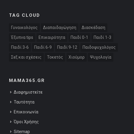
TAG CLOUD
Γυναικολόγος
Διαπαιδαγώγηση
Διασκέδαση
Έξυπνα tips
Επικαιρότητα
Παιδί 0-1
Παιδί 1-3
Παιδί 3-6
Παιδί 6-9
Παιδί 9-12
Παιδοψυχολόγος
Σεξ και σχέσεις
Τοκετός
Χιούμορ
Ψυχολογία
MAMA365.GR
Διαφημιστείτε
Ταυτότητα
Επικοινωνία
Όροι Χρήσης
Sitemap