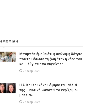
ΗΜΟΦΙΛΗ
Μπαμπάς έμαθε ότι η ανώνυμη δότρια
που του έσωσε τη ζωή ήταν η κόρη του
και… λύγισε από συγκίνηση!
28 Φεβ 2023
Η A. Κουλουκάκου άφησε τα μαλλιά
της... φυσικά: «αγαπώ τα γκρίζα μου
μαλλιά»
26 Φεβ 2026