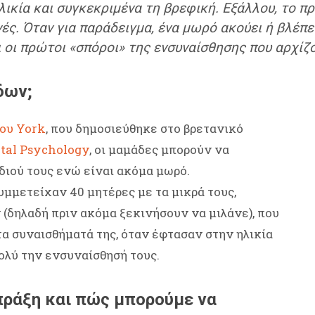
λικία και συγκεκριμένα τη βρεφική. Εξάλλου, το π
νές. Όταν για παράδειγμα, ένα μωρό ακούει ή βλέπει
αι οι πρώτοι «σπόροι» της ενσυναίσθησης που αρχίζ
δων;
του York
, που δημοσιεύθηκε στο βρετανικό
ntal Psychology
, οι μαμάδες μπορούν να
διού τους ενώ είναι ακόμα μωρό.
υμμετείχαν 40 μητέρες με τα μικρά τους,
 (δηλαδή πριν ακόμα ξεκινήσουν να μιλάνε), που
τα συναισθήματά της, όταν έφτασαν στην ηλικία
πολύ την ενσυναίσθησή τους.
 πράξη και πώς μπορούμε να