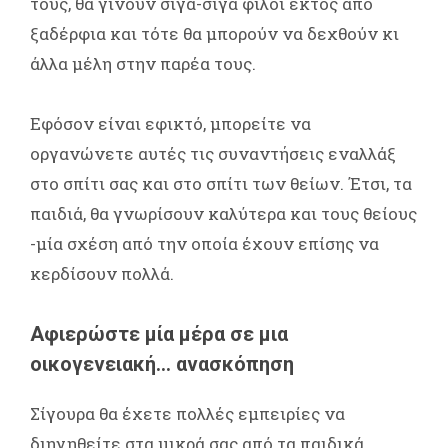
τους, θα γίνουν σιγά-σιγά φίλοι εκτός από
ξαδέρφια και τότε θα μπορούν να δεχθούν κι
άλλα μέλη στην παρέα τους.
Εφόσον είναι εφικτό, μπορείτε να
οργανώνετε αυτές τις συναντήσεις εναλλάξ
στο σπίτι σας και στο σπίτι των θείων. Έτσι, τα
παιδιά, θα γνωρίσουν καλύτερα και τους θείους
-μία σχέση από την οποία έχουν επίσης να
κερδίσουν πολλά.
Αφιερώστε μία μέρα σε μια
οικογενειακή… ανασκόπηση
Σίγουρα θα έχετε πολλές εμπειρίες να
διηγηθείτε στα μικρά σας από τα παιδικά