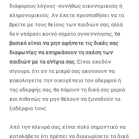
διάφορους λόγους -συνήθως οικονομικούς ή
κληρονομικούς. Αν έχετε προσπαθήσει να τα
βρείτε με τους θείους των παιδιών σας, αλλά
δεν υπάρχει κοινό σημείο συνεννόησης,
το
βασικό είναι να μην αφήνετε τις δικές σας
διαφωνίες να επηρεάσουν τη σχέση των
παιδιών με τα ανίψια σας.
Είναι σχεδόν
σίγουρο, ότι αν τα μικρά σας ακούσουν να
κακολογείτε την οικογένεια του αδερφού ή
της αδερφής σας, θα πάρουν τη δική σας μεριά
και πιθανώς να μην θέλουν να ξαναδούν τα
ξαδέρφια τους.
Από την πλευρά σας, είναι πολύ σημαντικό να
καταλάβετε ότι πρέπει να διαχωρίσετε τα δικά