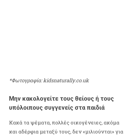
*Φωτογραφία: kidsnaturally.co.uk
Μην κακολογείτε τους θείους ή τους
υπόλοιπους συγγενείς στα παιδιά
Κακά τα ψέματα, πολλές οικογένειες, ακόμα
και αδέρφια μεταξύ τους, δεν «μιλιούνται» για