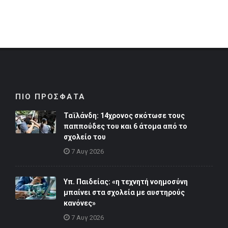
ΠΙΟ ΠΡΟΣΦΑΤΑ
Ταϊλάνδη: 14χρονος σκότωσε τους
παππούδες του και 6 άτομα από το
σχολείο του
7 Αυγ 2026
Υπ. Παιδείας: «η τεχνητή νοημοσύνη
μπαίνει στα σχολεία με αυστηρούς
κανόνες»
7 Αυγ 2026