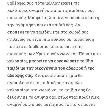
ξαδέρφια σας, τότε μάλλον έχετε τις
καλύτερες αναμνήσεις από τις παιδικές σας
διακοπές. Μπορείτε, λοιπόν, να χαρίσετε αυτή
την ανάμνηση και στα παιδιά σας. Αν
σκοπεύετε να ταξιδέψετε στο χωριό σας
(πιθανώς να είναι πιο εύκολο σε περίπτωση
που έχετε διαθέσιμο κάποιο σπίτι) τις
διακοπές των Χριστουγέννων/ του Πάσχα ή το
καλοκαίρι,
μπορείτε να οργανώσετε το ίδιο
ταξίδι με την οικογένεια του αδερφού ή της
αδερφής σας.
Έτσι, εσείς από τη μία θα
αναπολήσετε τα παιδικά σας ανέμελα
καλοκαίρια στο χωριό και τα παιδιά σας θα
δεθούν με τα ανίψια σας, χτίζοντας πολύτιμες
αναμνήσεις όπως αυτές που έχετε χτίσει κι