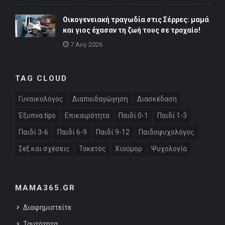
Οικογενειακή τραγωδία στις Σέρρες: μαμά
και γιος έχασαν τη ζωή τους σε τροχαίο!
7 Αυγ 2026
TAG CLOUD
Γυναικολόγος
Διαπαιδαγώγηση
Διασκέδαση
Έξυπνα tips
Επικαιρότητα
Παιδί 0-1
Παιδί 1-3
Παιδί 3-6
Παιδί 6-9
Παιδί 9-12
Παιδοψυχολόγος
Σεξ και σχέσεις
Τοκετός
Χιούμορ
Ψυχολογία
MAMA365.GR
Διαφημιστείτε
Ταυτότητα