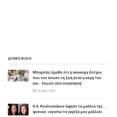
ΔΗΜΟΦΙΛΗ
Μπαμπάς έμαθε ότι η ανώνυμη δότρια
που του έσωσε τη ζωή ήταν η κόρη του
και… λύγισε από συγκίνηση!
28 Φεβ 2023
Η A. Κουλουκάκου άφησε τα μαλλιά της...
φυσικά: «αγαπώ τα γκρίζα μου μαλλιά»