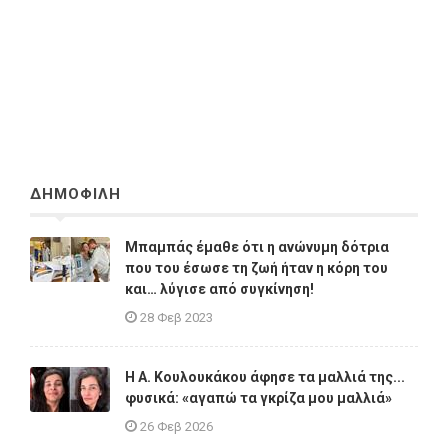
ΔΗΜΟΦΙΛΗ
Μπαμπάς έμαθε ότι η ανώνυμη δότρια
που του έσωσε τη ζωή ήταν η κόρη του
και… λύγισε από συγκίνηση!
28 Φεβ 2023
Η A. Κουλουκάκου άφησε τα μαλλιά της...
φυσικά: «αγαπώ τα γκρίζα μου μαλλιά»
26 Φεβ 2026