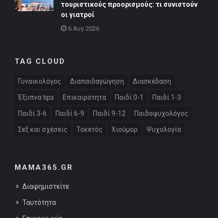
τουριστικούς προορισμούς: τι συνιστούν
οι γιατροί
6 Αυγ 2026
TAG CLOUD
Γυναικολόγος
Διαπαιδαγώγηση
Διασκέδαση
Έξυπνα tips
Επικαιρότητα
Παιδί 0-1
Παιδί 1-3
Παιδί 3-6
Παιδί 6-9
Παιδί 9-12
Παιδοψυχολόγος
Σεξ και σχέσεις
Τοκετός
Χιούμορ
Ψυχολογία
MAMA365.GR
Διαφημιστείτε
Ταυτότητα