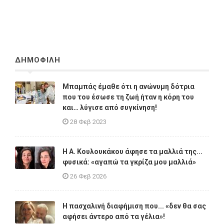
ΔΗΜΟΦΙΛΗ
Μπαμπάς έμαθε ότι η ανώνυμη δότρια
που του έσωσε τη ζωή ήταν η κόρη του
και… λύγισε από συγκίνηση!
28 Φεβ 2023
Η A. Κουλουκάκου άφησε τα μαλλιά της...
φυσικά: «αγαπώ τα γκρίζα μου μαλλιά»
26 Φεβ 2026
Η πασχαλινή διαφήμιση που... «δεν θα σας
αφήσει άντερο από τα γέλια»!