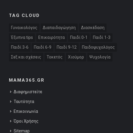
TAG CLOUD
Γυναικολόγος
Διαπαιδαγώγηση
Διασκέδαση
Έξυπνα tips
Επικαιρότητα
Παιδί 0-1
Παιδί 1-3
Παιδί 3-6
Παιδί 6-9
Παιδί 9-12
Παιδοψυχολόγος
Σεξ και σχέσεις
Τοκετός
Χιούμορ
Ψυχολογία
MAMA365.GR
Διαφημιστείτε
Ταυτότητα
Επικοινωνία
Όροι Χρήσης
Sitemap