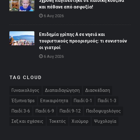
3χρονη παγιδεύτηκε σε παιδική κουζίνα
και πέθανε από ασφυξία!
6 Αυγ 2026
Επιδημία γρίπης Α σε νησιά και
τουριστικούς προορισμούς: τι συνιστούν
οι γιατροί
6 Αυγ 2026
TAG CLOUD
Γυναικολόγος
Διαπαιδαγώγηση
Διασκέδαση
Έξυπνα tips
Επικαιρότητα
Παιδί 0-1
Παιδί 1-3
Παιδί 3-6
Παιδί 6-9
Παιδί 9-12
Παιδοψυχολόγος
Σεξ και σχέσεις
Τοκετός
Χιούμορ
Ψυχολογία