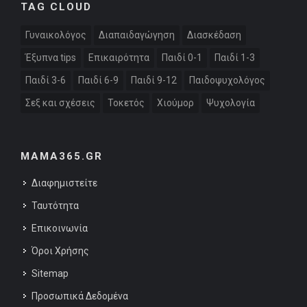
TAG CLOUD
Γυναικολόγος
Διαπαιδαγώγηση
Διασκέδαση
Έξυπνα tips
Επικαιρότητα
Παιδί 0-1
Παιδί 1-3
Παιδί 3-6
Παιδί 6-9
Παιδί 9-12
Παιδοψυχολόγος
Σεξ και σχέσεις
Τοκετός
Χιούμορ
Ψυχολογία
MAMA365.GR
Διαφημιστείτε
Ταυτότητα
Επικοινωνία
Όροι Χρήσης
Sitemap
Προσωπικά Δεδομένα