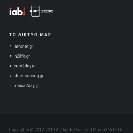
ΤΟ ΔΙΚΤΥΟ ΜΑΣ
iatronet.gr
in2life.gr
euro2day.gr
stocklearning.gr
media2day.gr
Copyrights © 2012-2019 All Rights Reserved Mama365 Ε.Π.Ε.