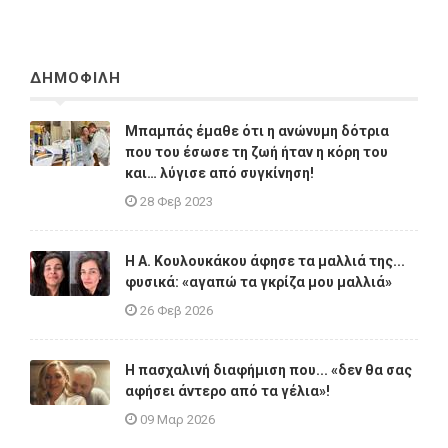
ΔΗΜΟΦΙΛΗ
Μπαμπάς έμαθε ότι η ανώνυμη δότρια
που του έσωσε τη ζωή ήταν η κόρη του
και… λύγισε από συγκίνηση!
28 Φεβ 2023
Η A. Κουλουκάκου άφησε τα μαλλιά της...
φυσικά: «αγαπώ τα γκρίζα μου μαλλιά»
26 Φεβ 2026
Η πασχαλινή διαφήμιση που... «δεν θα σας
αφήσει άντερο από τα γέλια»!
09 Μαρ 2026