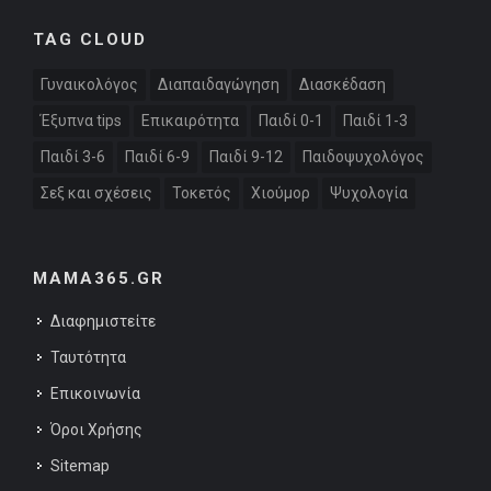
TAG CLOUD
Γυναικολόγος
Διαπαιδαγώγηση
Διασκέδαση
Έξυπνα tips
Επικαιρότητα
Παιδί 0-1
Παιδί 1-3
Παιδί 3-6
Παιδί 6-9
Παιδί 9-12
Παιδοψυχολόγος
Σεξ και σχέσεις
Τοκετός
Χιούμορ
Ψυχολογία
MAMA365.GR
Διαφημιστείτε
Ταυτότητα
Επικοινωνία
Όροι Χρήσης
Sitemap