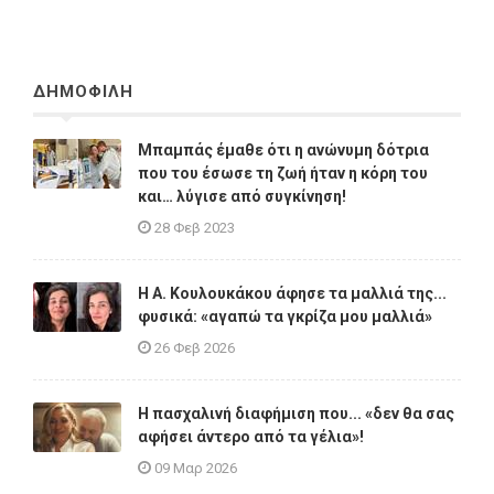
ΔΗΜΟΦΙΛΗ
Μπαμπάς έμαθε ότι η ανώνυμη δότρια
που του έσωσε τη ζωή ήταν η κόρη του
και… λύγισε από συγκίνηση!
28 Φεβ 2023
Η A. Κουλουκάκου άφησε τα μαλλιά της...
φυσικά: «αγαπώ τα γκρίζα μου μαλλιά»
26 Φεβ 2026
Η πασχαλινή διαφήμιση που... «δεν θα σας
αφήσει άντερο από τα γέλια»!
09 Μαρ 2026