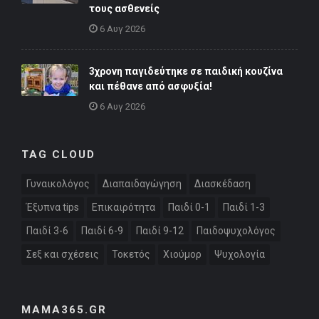
τους ασθενείς
6 Αυγ 2026
3χρονη παγιδεύτηκε σε παιδική κουζίνα
και πέθανε από ασφυξία!
6 Αυγ 2026
TAG CLOUD
Γυναικολόγος
Διαπαιδαγώγηση
Διασκέδαση
Έξυπνα tips
Επικαιρότητα
Παιδί 0-1
Παιδί 1-3
Παιδί 3-6
Παιδί 6-9
Παιδί 9-12
Παιδοψυχολόγος
Σεξ και σχέσεις
Τοκετός
Χιούμορ
Ψυχολογία
MAMA365.GR