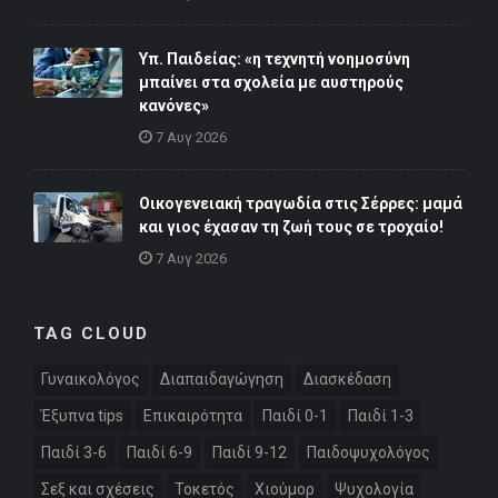
Υπ. Παιδείας: «η τεχνητή νοημοσύνη
μπαίνει στα σχολεία με αυστηρούς
κανόνες»
7 Αυγ 2026
Οικογενειακή τραγωδία στις Σέρρες: μαμά
και γιος έχασαν τη ζωή τους σε τροχαίο!
7 Αυγ 2026
TAG CLOUD
Γυναικολόγος
Διαπαιδαγώγηση
Διασκέδαση
Έξυπνα tips
Επικαιρότητα
Παιδί 0-1
Παιδί 1-3
Παιδί 3-6
Παιδί 6-9
Παιδί 9-12
Παιδοψυχολόγος
Σεξ και σχέσεις
Τοκετός
Χιούμορ
Ψυχολογία