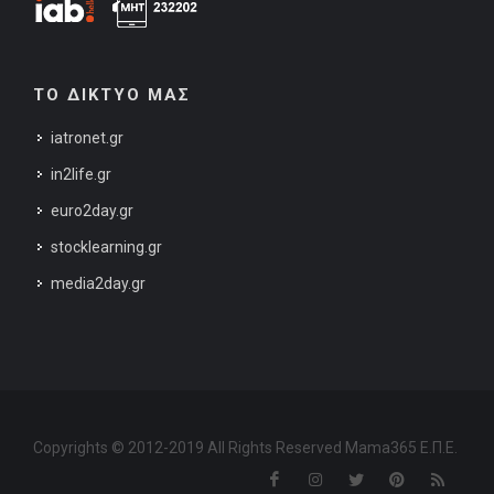
ΤΟ ΔΙΚΤΥΟ ΜΑΣ
iatronet.gr
in2life.gr
euro2day.gr
stocklearning.gr
media2day.gr
Copyrights © 2012-2019 All Rights Reserved Mama365 Ε.Π.Ε.