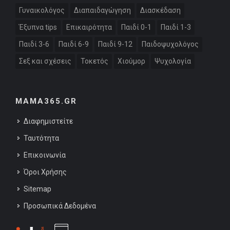
Γυναικολόγος
Διαπαιδαγώγηση
Διασκέδαση
Έξυπνα tips
Επικαιρότητα
Παιδί 0-1
Παιδί 1-3
Παιδί 3-6
Παιδί 6-9
Παιδί 9-12
Παιδοψυχολόγος
Σεξ και σχέσεις
Τοκετός
Χιούμορ
Ψυχολογία
MAMA365.GR
Διαφημιστείτε
Ταυτότητα
Επικοινωνία
Όροι Χρήσης
Sitemap
Προσωπικά Δεδομένα