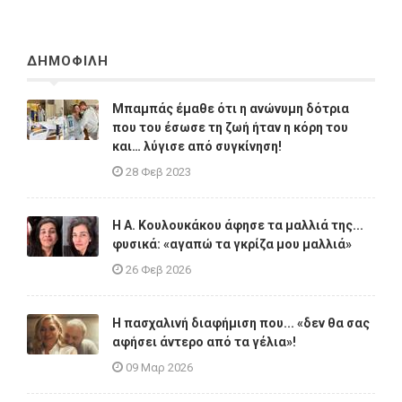
ΔΗΜΟΦΙΛΗ
Μπαμπάς έμαθε ότι η ανώνυμη δότρια
που του έσωσε τη ζωή ήταν η κόρη του
και… λύγισε από συγκίνηση!
28 Φεβ 2023
Η A. Κουλουκάκου άφησε τα μαλλιά της...
φυσικά: «αγαπώ τα γκρίζα μου μαλλιά»
26 Φεβ 2026
Η πασχαλινή διαφήμιση που... «δεν θα σας
αφήσει άντερο από τα γέλια»!
09 Μαρ 2026