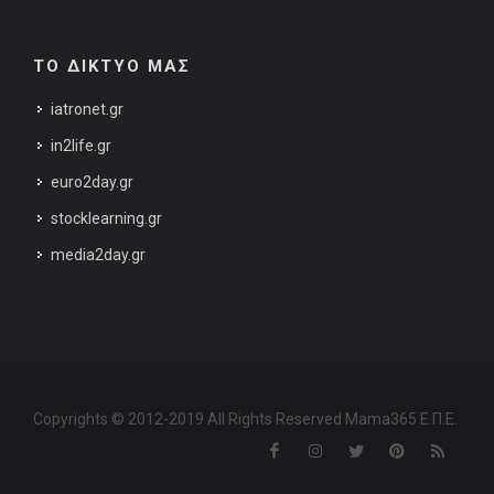
ΤΟ ΔΙΚΤΥΟ ΜΑΣ
iatronet.gr
in2life.gr
euro2day.gr
stocklearning.gr
media2day.gr
Copyrights © 2012-2019 All Rights Reserved Mama365 Ε.Π.Ε.