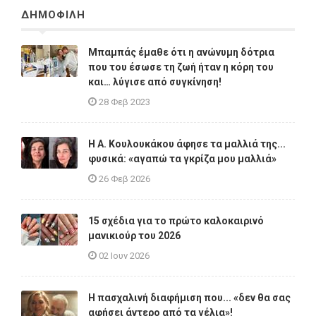
ΔΗΜΟΦΙΛΗ
Μπαμπάς έμαθε ότι η ανώνυμη δότρια
που του έσωσε τη ζωή ήταν η κόρη του
και… λύγισε από συγκίνηση!
28 Φεβ 2023
Η A. Κουλουκάκου άφησε τα μαλλιά της...
φυσικά: «αγαπώ τα γκρίζα μου μαλλιά»
26 Φεβ 2026
15 σχέδια για το πρώτο καλοκαιρινό
μανικιούρ του 2026
02 Ιουν 2026
Η πασχαλινή διαφήμιση που... «δεν θα σας
αφήσει άντερο από τα γέλια»!