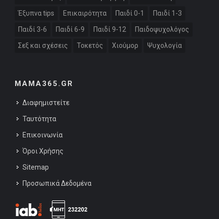
Έξυπνα tips
Επικαιρότητα
Παιδί 0-1
Παιδί 1-3
Παιδί 3-6
Παιδί 6-9
Παιδί 9-12
Παιδοψυχολόγος
Σεξ και σχέσεις
Τοκετός
Χιούμορ
Ψυχολογία
MAMA365.GR
Διαφημιστείτε
Ταυτότητα
Επικοινωνία
Όροι Χρήσης
Sitemap
Προσωπικά Δεδομένα