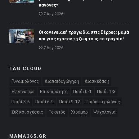
κανόνες»
7 Αυγ 2026
Οικογενειακή τραγωδία στις Σέρρες: μαμά
και γιος έχασαν τη ζωή τους σε τροχαίο!
7 Αυγ 2026
TAG CLOUD
Γυναικολόγος
Διαπαιδαγώγηση
Διασκέδαση
Έξυπνα tips
Επικαιρότητα
Παιδί 0-1
Παιδί 1-3
Παιδί 3-6
Παιδί 6-9
Παιδί 9-12
Παιδοψυχολόγος
Σεξ και σχέσεις
Τοκετός
Χιούμορ
Ψυχολογία
MAMA365.GR