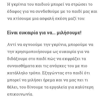
Η γκρίνια του παιδιού μπορεί να στρώσει το
έδαφος για να συνδεθούμε με το παιδί μας και
να χτίσουμε μια ασφαλή σχέση μαζί του:
Είναι ευκαιρία για να... μιλήσουμε!
Αντί να αγνοούμε την γκρίνια, μπορούμε να
την χρησιμοποιήσουμε ως ευκαιρία για να
διδάξουμε στο παιδί πώς να εκφράζει τα
συναισθήματα και τις ανάγκες του με πιο
κατάλληλο τρόπο. Εξηγώντας στο παιδί ότι
μπορεί να μιλήσει ήρεμα και να μας πει τι
θέλει, του δίνουμε τα εργαλεία για καλύτερη
επικοινωνία.