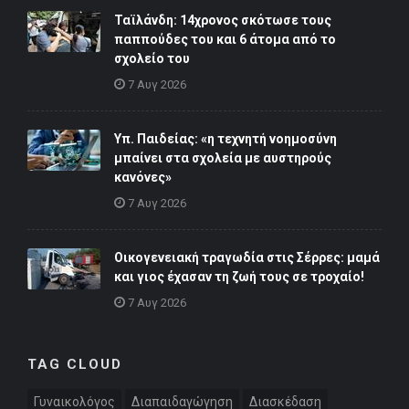
Ταϊλάνδη: 14χρονος σκότωσε τους
παππούδες του και 6 άτομα από το
σχολείο του
7 Αυγ 2026
Υπ. Παιδείας: «η τεχνητή νοημοσύνη
μπαίνει στα σχολεία με αυστηρούς
κανόνες»
7 Αυγ 2026
Οικογενειακή τραγωδία στις Σέρρες: μαμά
και γιος έχασαν τη ζωή τους σε τροχαίο!
7 Αυγ 2026
TAG CLOUD
Γυναικολόγος
Διαπαιδαγώγηση
Διασκέδαση