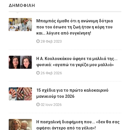
ΔΗΜΟΦΙΛΗ
Μπαμπάς έμαθε ότι η ανώνυμη δότρια
που του έσωσε τη ζωή ήταν η κόρη του
και… λύγισε από συγκίνηση!
28 Φεβ 2023
Η A. Κουλουκάκου άφησε τα μαλλιά της...
φυσικά: «αγαπώ τα γκρίζα μου μαλλιά»
26 Φεβ 2026
15 σχέδια για το πρώτο καλοκαιρινό
μανικιούρ του 2026
02 Ιουν 2026
Η πασχαλινή διαφήμιση που... «δεν θα σας
αφήσει άντερο από τα γέλια»!