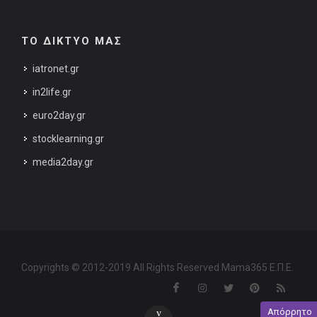
ΤΟ ΔΙΚΤΥΟ ΜΑΣ
iatronet.gr
in2life.gr
euro2day.gr
stocklearning.gr
media2day.gr
Copyrights © 2012-2019 All Rights Reserved Mama365 Ε.Π.Ε.
Απόρρητο
v