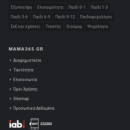
Έξυπνα tips
Επικαιρότητα
Παιδί 0-1
Παιδί 1-3
Παιδί 3-6
Παιδί 6-9
Παιδί 9-12
Παιδοψυχολόγος
Σεξ και σχέσεις
Τοκετός
Χιούμορ
Ψυχολογία
MAMA365.GR
Διαφημιστείτε
Ταυτότητα
Επικοινωνία
Όροι Χρήσης
Sitemap
Προσωπικά Δεδομένα