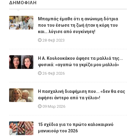
ΔΗΜΟΦΙΛΗ
Μπαμπάς έμαθε ότι η ανώνυμη δότρια
που του έσωσε τη ζωή ήταν η κόρη του
και… λύγισε από συγκίνηση!
28 Φεβ 2023
Η A. Κουλουκάκου άφησε τα μαλλιά της...
φυσικά: «αγαπώ τα γκρίζα μου μαλλιά»
26 Φεβ 2026
Η πασχαλινή διαφήμιση που... «δεν θα σας
αφήσει άντερο από τα γέλια»!
09 Μαρ 2026
15 σχέδια για το πρώτο καλοκαιρινό
μανικιούρ του 2026