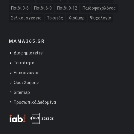
Παιδί 3-6
Παιδί 6-9
Παιδί 9-12
Παιδοψυχολόγος
Σεξ και σχέσεις
Τοκετός
Χιούμορ
Ψυχολογία
MAMA365.GR
Διαφημιστείτε
Ταυτότητα
Επικοινωνία
Όροι Χρήσης
Sitemap
Προσωπικά Δεδομένα