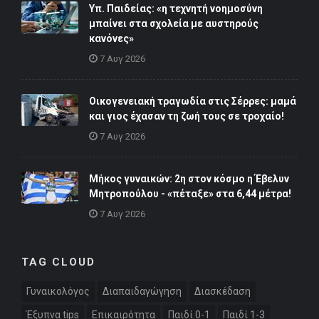
Υπ. Παιδείας: «η τεχνητή νοημοσύνη
μπαίνει στα σχολεία με αυστηρούς
κανόνες»
7 Αυγ 2026
Οικογενειακή τραγωδία στις Σέρρες: μαμά
και γιος έχασαν τη ζωή τους σε τροχαίο!
7 Αυγ 2026
Μήκος γυναικών: 2η στον κόσμο η Έβελυν
Μητροπούλου - «πέταξε» στα 6,44 μέτρα!
7 Αυγ 2026
TAG CLOUD
Γυναικολόγος
Διαπαιδαγώγηση
Διασκέδαση
Έξυπνα tips
Επικαιρότητα
Παιδί 0-1
Παιδί 1-3