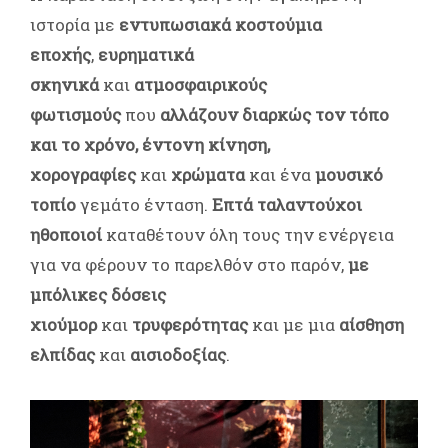
ιστορία με
εντυπωσιακά κοστούμια
εποχής
,
ευρηματικά
σκηνικά
και
ατμοσφαιρικούς
φωτισμούς
που
αλλάζουν διαρκώς τον τόπο
και το χρόνο, έντονη κίνηση,
χορογραφίες
και
χρώματα
και ένα
μουσικό
τοπίο
γεμάτo ένταση.
Επτά ταλαντούχοι
ηθοποιοί
καταθέτουν όλη τους την ενέργεια
για να φέρουν το παρελθόν στο παρόν,
με
μπόλικες δόσεις
χιούμορ
και
τρυφερότητας
και με μια
αίσθηση
ελπίδας
και
αισιοδοξίας
.