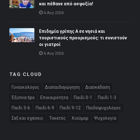
και πέθανε από ασφυξία!
6 Αυγ 2026
Επιδημία γρίπης Α σε νησιά και
τουριστικούς προορισμούς: τι συνιστούν
οι γιατροί
6 Αυγ 2026
TAG CLOUD
Γυναικολόγος
Διαπαιδαγώγηση
Διασκέδαση
Έξυπνα tips
Επικαιρότητα
Παιδί 0-1
Παιδί 1-3
Παιδί 3-6
Παιδί 6-9
Παιδί 9-12
Παιδοψυχολόγος
Σεξ και σχέσεις
Τοκετός
Χιούμορ
Ψυχολογία