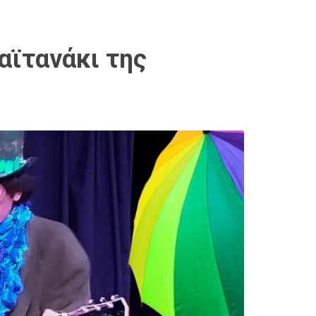
αϊτανάκι της