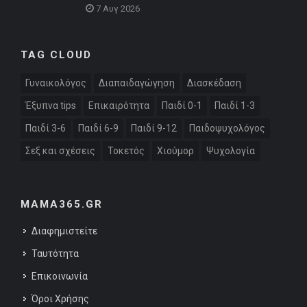
7 Αυγ 2026
TAG CLOUD
Γυναικολόγος
Διαπαιδαγώγηση
Διασκέδαση
Έξυπνα tips
Επικαιρότητα
Παιδί 0-1
Παιδί 1-3
Παιδί 3-6
Παιδί 6-9
Παιδί 9-12
Παιδοψυχολόγος
Σεξ και σχέσεις
Τοκετός
Χιούμορ
Ψυχολογία
MAMA365.GR
Διαφημιστείτε
Ταυτότητα
Επικοινωνία
Όροι Χρήσης