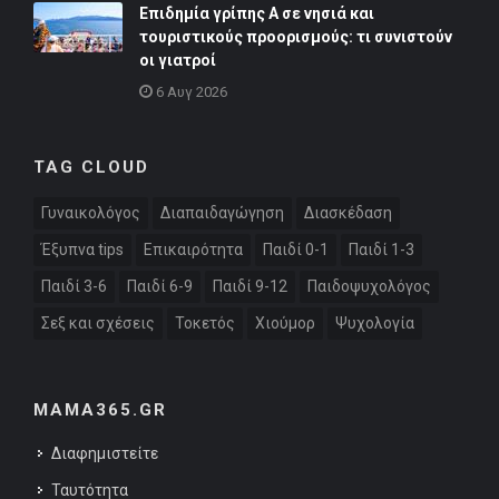
Επιδημία γρίπης Α σε νησιά και
τουριστικούς προορισμούς: τι συνιστούν
οι γιατροί
6 Αυγ 2026
TAG CLOUD
Γυναικολόγος
Διαπαιδαγώγηση
Διασκέδαση
Έξυπνα tips
Επικαιρότητα
Παιδί 0-1
Παιδί 1-3
Παιδί 3-6
Παιδί 6-9
Παιδί 9-12
Παιδοψυχολόγος
Σεξ και σχέσεις
Τοκετός
Χιούμορ
Ψυχολογία
MAMA365.GR
Διαφημιστείτε
Ταυτότητα