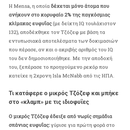
Η Mensa, η οποία
δέχεται μόνο άτομα που
ανήκουν στο κορυφαίο 2% της παγκόσμιας
κλίμακας ευφυΐας
(με δείκτη IQ τουλάχιστον
132), αποδέχθηκε τον Τζόζεφ με βάση τα
εντυπωσιακά αποτελέσματα των δοκιμασιών
που πέρασε, αν και ο ακριβής αριθμός του IQ
του δεν δημοσιοποιήθηκε. Με την αποδοχή
του, ξεπέρασε το προηγούμενο ρεκόρ που
κατείχε η 2χρονη Isla McNabb από τις ΗΠΑ.
Τι κατάφερε ο μικρός Τζόζεφ και μπήκε
στο «κλαμπ» με τις ιδιοφυΐες
Ο μικρός Τζόζεφ έδειξε από νωρίς σημάδια
σπάνιας ευφυΐας:
γύρισε για πρώτη φορά στο