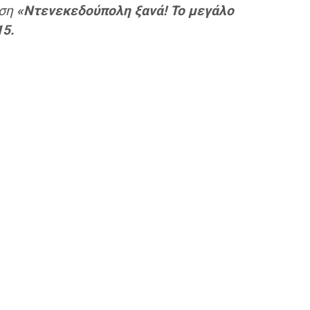
αση
«Ντενεκεδούπολη ξανά! Το μεγάλο
15.