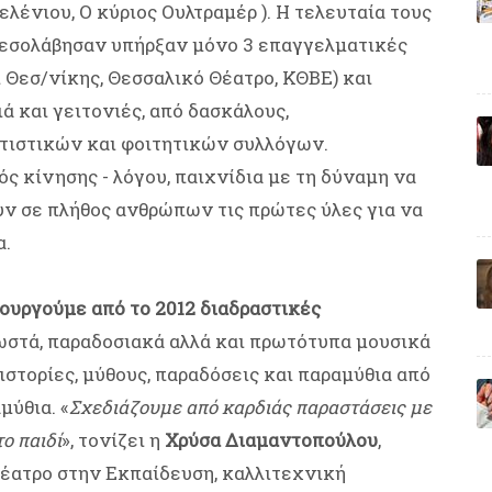
λένιου, Ο κύριος Ουλτραμέρ ). Η τελευταία τους
 μεσολάβησαν υπήρξαν μόνο 3 επαγγελματικές
 Θεσ/νίκης, Θεσσαλικό Θέατρο, ΚΘΒΕ) και
ά και γειτονιές, από δασκάλους,
τιστικών και φοιτητικών συλλόγων.
ς κίνησης - λόγου, παιχνίδια με τη δύναμη να
υν σε πλήθος ανθρώπων τις πρώτες ύλες για να
α.
ουργούμε από το 2012 διαδραστικές
στά, παραδοσιακά αλλά και πρωτότυπα μουσικά
ιστορίες, μύθους, παραδόσεις και παραμύθια από
μύθια. «
Σχεδιάζουμε από καρδιάς παραστάσεις με
ο παιδί
», τονίζει η
Χρύσα Διαμαντοπούλου
,
Θέατρο στην Εκπαίδευση, καλλιτεχνική