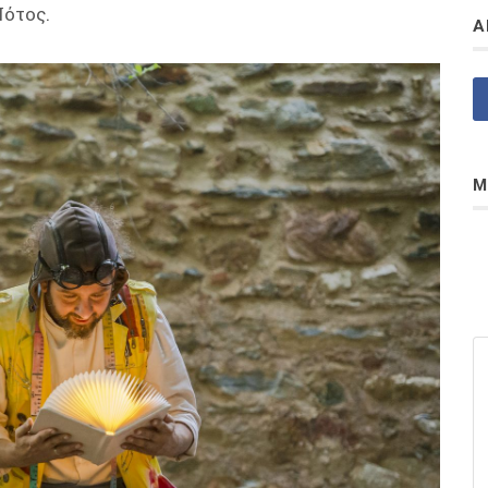
Νότος.
Α
Μ