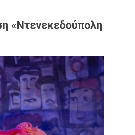
αση «Ντενεκεδούπολη
6