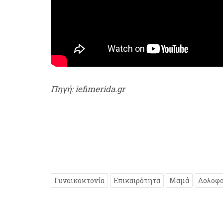
Πηγή: iefimerida.gr
Γυναικοκτονία
Επικαιρότητα
Μαμά
Δολοφο