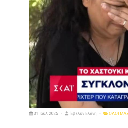
31 Ιουλ 2025
Έβελυν Ελένη
ΟΛΟΙ ΜΑΖ