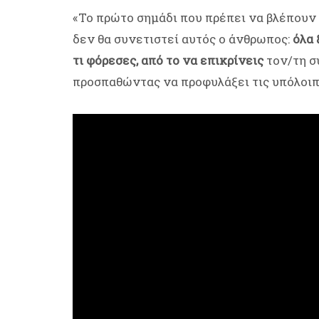
«Το πρώτο σημάδι που πρέπει να βλέπουν ο
δεν θα συνετιστεί αυτός ο άνθρωπος:
όλα 
τι φόρεσες, από το να επικρίνεις
τον/τη σ
προσπαθώντας να προφυλάξει τις υπόλοιπ