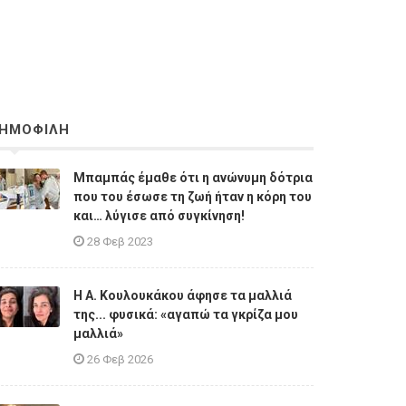
ΗΜΟΦΙΛΗ
Μπαμπάς έμαθε ότι η ανώνυμη δότρια
που του έσωσε τη ζωή ήταν η κόρη του
και… λύγισε από συγκίνηση!
28 Φεβ 2023
Η A. Κουλουκάκου άφησε τα μαλλιά
της... φυσικά: «αγαπώ τα γκρίζα μου
μαλλιά»
26 Φεβ 2026