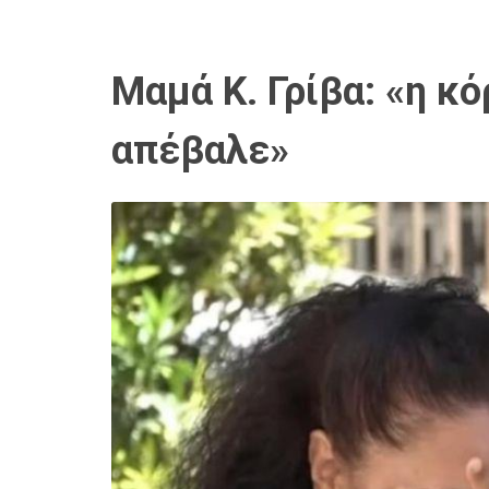
Μαμά Κ. Γρίβα: «η κ
απέβαλε»