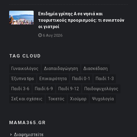
Επιδημία γρίπης Α σε νησιά και
τουριστικούς προορισμούς: τι συνιστούν
οι γιατροί
6 Αυγ 2026
TAG CLOUD
Γυναικολόγος
Διαπαιδαγώγηση
Διασκέδαση
Έξυπνα tips
Επικαιρότητα
Παιδί 0-1
Παιδί 1-3
Παιδί 3-6
Παιδί 6-9
Παιδί 9-12
Παιδοψυχολόγος
Σεξ και σχέσεις
Τοκετός
Χιούμορ
Ψυχολογία
MAMA365.GR
Διαφημιστείτε