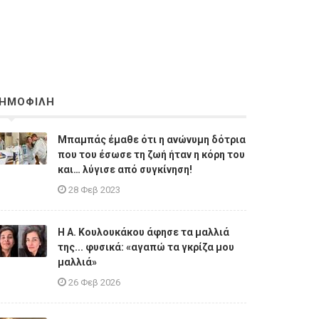
ΗΜΟΦΙΛΗ
Μπαμπάς έμαθε ότι η ανώνυμη δότρια
που του έσωσε τη ζωή ήταν η κόρη του
και… λύγισε από συγκίνηση!
28 Φεβ 2023
Η A. Κουλουκάκου άφησε τα μαλλιά
της... φυσικά: «αγαπώ τα γκρίζα μου
μαλλιά»
26 Φεβ 2026