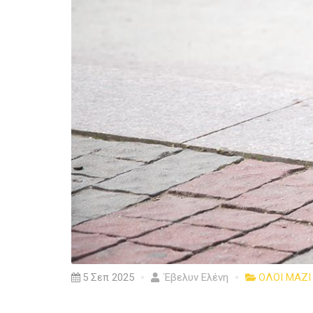
5 Σεπ 2025
Έβελυν Ελένη
ΟΛΟΙ ΜΑΖΙ