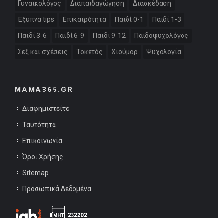
Γυναικολόγος
Διαπαιδαγώγηση
Διασκέδαση
Έξυπνα tips
Επικαιρότητα
Παιδί 0-1
Παιδί 1-3
Παιδί 3-6
Παιδί 6-9
Παιδί 9-12
Παιδοψυχολόγος
Σεξ και σχέσεις
Τοκετός
Χιούμορ
Ψυχολογία
MAMA365.GR
Διαφημιστείτε
Ταυτότητα
Επικοινωνία
Όροι Χρήσης
Sitemap
Προσωπικά Δεδομένα