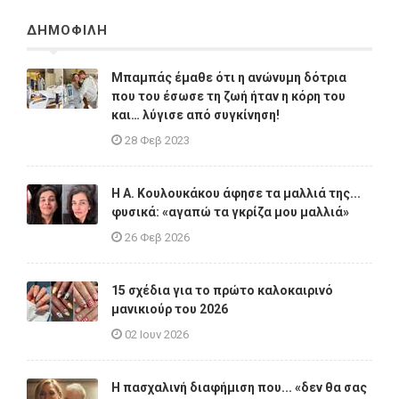
ΔΗΜΟΦΙΛΗ
Μπαμπάς έμαθε ότι η ανώνυμη δότρια
που του έσωσε τη ζωή ήταν η κόρη του
και… λύγισε από συγκίνηση!
28 Φεβ 2023
Η A. Κουλουκάκου άφησε τα μαλλιά της...
φυσικά: «αγαπώ τα γκρίζα μου μαλλιά»
26 Φεβ 2026
15 σχέδια για το πρώτο καλοκαιρινό
μανικιούρ του 2026
02 Ιουν 2026
Η πασχαλινή διαφήμιση που... «δεν θα σας