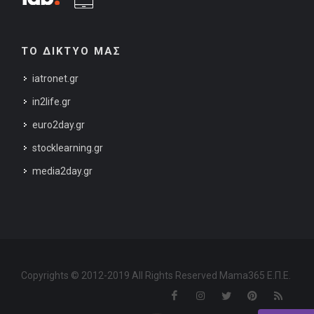
ΤΟ ΔΙΚΤΥΟ ΜΑΣ
iatronet.gr
in2life.gr
euro2day.gr
stocklearning.gr
media2day.gr
Copyrights © 2012-2019 All Rights Reserved Mama365 Ε.Π.Ε.