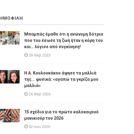
ΗΜΟΦΙΛΗ
Μπαμπάς έμαθε ότι η ανώνυμη δότρια
που του έσωσε τη ζωή ήταν η κόρη του
και… λύγισε από συγκίνηση!
28 Φεβ 2023
Η A. Κουλουκάκου άφησε τα μαλλιά
της... φυσικά: «αγαπώ τα γκρίζα μου
μαλλιά»
26 Φεβ 2026
15 σχέδια για το πρώτο καλοκαιρινό
μανικιούρ του 2026
02 Ιουν 2026