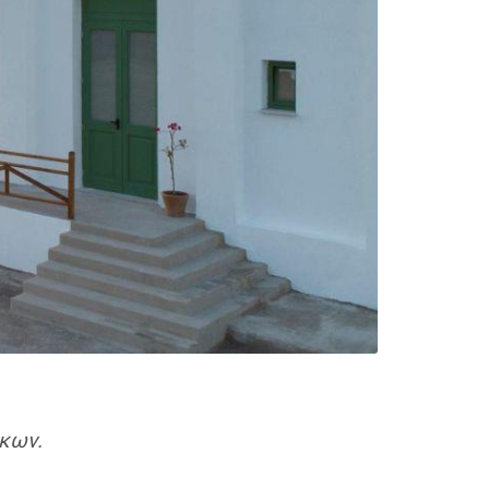
ίκων.