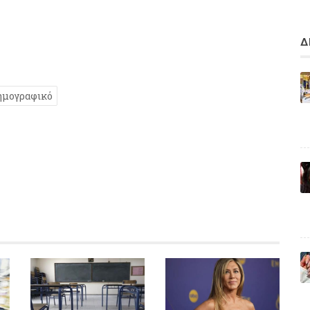
Δ
ημογραφικό