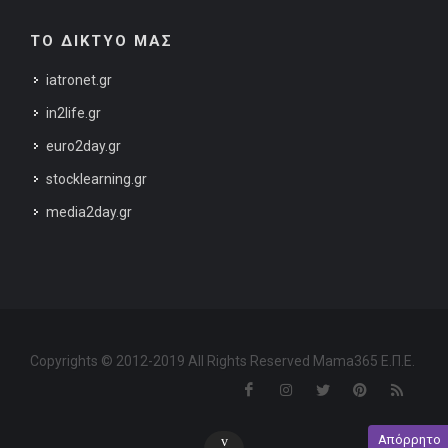
ΤΟ ΔΙΚΤΥΟ ΜΑΣ
iatronet.gr
in2life.gr
euro2day.gr
stocklearning.gr
media2day.gr
Copyrights © 2012-2019 All Rights Reserved Mama365 Ε.Π.Ε.
Απόρρητο
v