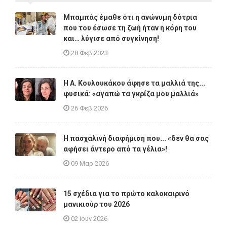
Μπαμπάς έμαθε ότι η ανώνυμη δότρια
που του έσωσε τη ζωή ήταν η κόρη του
και… λύγισε από συγκίνηση!
28 Φεβ 2023
Η A. Κουλουκάκου άφησε τα μαλλιά της...
φυσικά: «αγαπώ τα γκρίζα μου μαλλιά»
26 Φεβ 2026
Η πασχαλινή διαφήμιση που... «δεν θα σας
αφήσει άντερο από τα γέλια»!
09 Μαρ 2026
15 σχέδια για το πρώτο καλοκαιρινό
μανικιούρ του 2026
02 Ιουν 2026