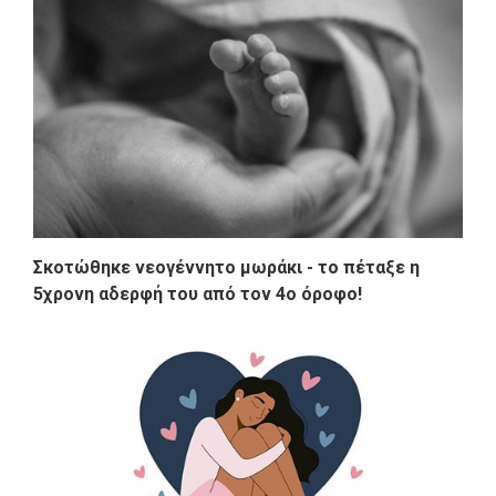
Σκοτώθηκε νεογέννητο μωράκι - το πέταξε η
5χρονη αδερφή του από τον 4ο όροφο!