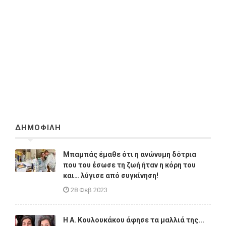
ΔΗΜΟΦΙΛΗ
Μπαμπάς έμαθε ότι η ανώνυμη δότρια
που του έσωσε τη ζωή ήταν η κόρη του
και… λύγισε από συγκίνηση!
28 Φεβ 2023
Η A. Κουλουκάκου άφησε τα μαλλιά της...