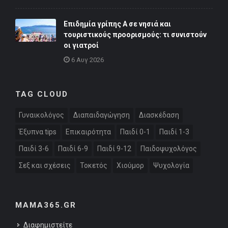
Επιδημία γρίπης Α σε νησιά και
τουριστικούς προορισμούς: τι συνιστούν
οι γιατροί
6 Αυγ 2026
TAG CLOUD
Γυναικολόγος
Διαπαιδαγώγηση
Διασκέδαση
Έξυπνα tips
Επικαιρότητα
Παιδί 0-1
Παιδί 1-3
Παιδί 3-6
Παιδί 6-9
Παιδί 9-12
Παιδοψυχολόγος
Σεξ και σχέσεις
Τοκετός
Χιούμορ
Ψυχολογία
MAMA365.GR
Διαφημιστείτε